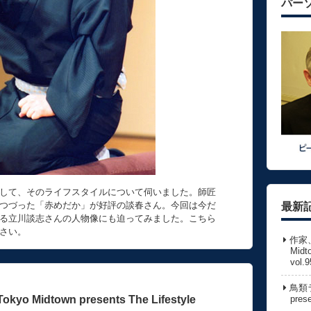
パー
して、そのライフスタイルについて伺いました。師匠
つづった「赤めだか」が好評の談春さん。今回は今だ
最新
る立川談志さんの人物像にも迫ってみました。こちら
さい。
作家
Midt
vol.9
鳥類ラ
pres
Midtown presents The Lifestyle