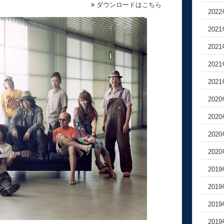
ダウンロードはこちら
202
202
202
202
202
202
202
202
202
201
201
201
201