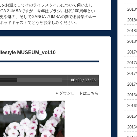
史さんをお迎えしてそのライフスタイルについて伺いまし
201
A ZUMBAですが、今年はブラジル移民100周年とい
や魅力、そしてGANGA ZUMBAの奏でる音楽のルー
201
ポッドキャストでどうぞお楽しみください。
201
201
201
ifestyle MUSEUM_vol.10
201
201
00:00
/
17:36
201
ダウンロードはこちら
201
201
201
201