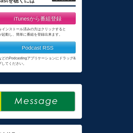
castを聴くには
iTunesから番組登録
esをインストール済みの方はクリックすると
esが起動し、簡単に番組を登録出来ます。
Podcast RSS
esなどのPodcastingアプリケーションにドラッグ&
プしてください。