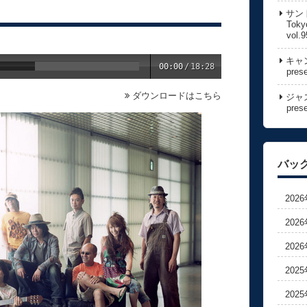
サン
Toky
vol.9
キャン
00:00
/
18:28
pres
ダウンロードはこちら
ジャズ
pres
バッ
202
202
202
202
202