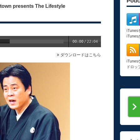
Pod
 presents The Lifestyle
iTun
iTun
00:00
/
22:04
ダウンロードはこちら
iTun
ドロッ
-->