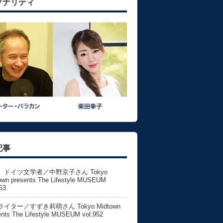
ソナリティ
記事
、ドイツ文学者／中野京子さん Tokyo
own presents The Lifestyle MUSEUM
53
イター／すずき莉萌さん Tokyo Midtown
ents The Lifestyle MUSEUM vol.952