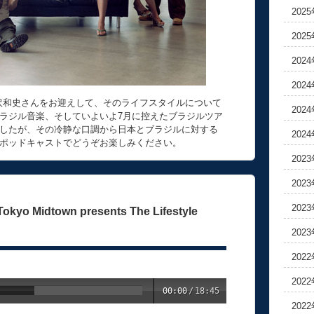
202
202
202
202
の宮沢和史さんをお迎えして、そのライフスタイルについて
202
ラジル音楽、そしていよいよ7月に控えたブラジルツア
したが、その冷静な口調から日本とブラジルに対する
202
ポッドキャストでどうぞお楽しみください。
202
202
202
Midtown presents The Lifestyle
202
202
202
00:00
/
18:45
202