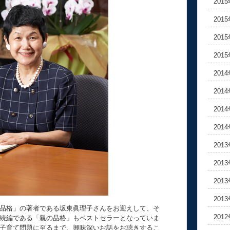
201
201
201
201
201
201
201
201
201
201
201
201
品格」の著者である坂東眞理子さんをお迎えして、そ
201
続編である「親の品格」もベストセラーとなっていま
子育て問題に至るまで、興味深いお話をお聴きするこ