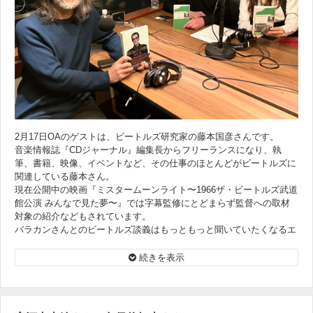
2月17日OAのゲストは、ビートルズ研究家の藤本国彦さんです。
音楽情報誌『CDジャーナル』編集長からフリーランスになり、執
筆、書籍、映像、イベントなど、その仕事のほとんどがビートルズに
関連している藤本さん。
現在公開中の映画『ミスタームーンライト〜1966ザ・ビートルズ武道
館公演 みんなで見た夢〜』では字幕監修にとどまらず監督への取材
対象の紹介などもされています。
バラカンさんとのビートルズ談義はもっともっと聞いていたくなるエ
ピソードがたくさん！
そして先日亡くなられた高橋幸宏さんや鮎川誠さんに編集者として接
続きを表示
した時の思い出もじっくりと伺っていきます。