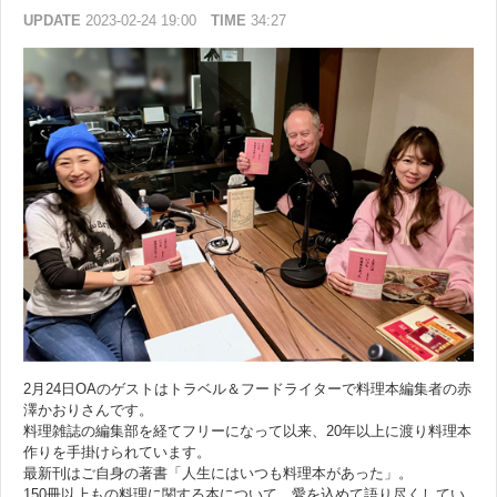
UPDATE
2023-02-24 19:00
TIME
34:27
2月24日OAのゲストはトラベル＆フードライターで料理本編集者の赤
澤かおりさんです。
料理雑誌の編集部を経てフリーになって以来、20年以上に渡り料理本
作りを手掛けられています。
最新刊はご自身の著書「人生にはいつも料理本があった」。
150冊以上もの料理に関する本について、愛を込めて語り尽くしてい