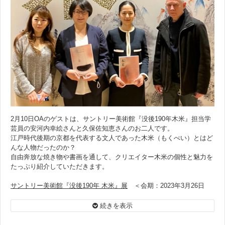
2月10日OAのゲストは、サントリー美術館『没後190年木米』担当学
芸員の安河内幸絵さんと久保佐知恵さんのお二人です。
江戸時代後期の京都を代表する文人であった木米（もくべい）とはど
んな人物だったのか？
自由奔放な焼き物や書画を通して、クリエイター木米の個性と魅力を
たっぷり紹介していただきます。
サントリー美術館『没後190年 木米』展
＜会期：2023年3月26日
（日）まで＞
続きを表示