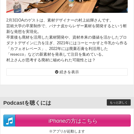
2月3日OAのゲストは、素材デザイナーの村上結輝さんです。
芸術大学の卒業制作で、バナナ皮からレザー素材を開発するという斬
新な発想を実現化。
卒業後も廃材を活用した素材開発や、資材本来の価値を活かしたプロ
ダクトデザインに力を注ぎ、2021年にはコーヒーかすと牛乳から作る
「カフェオレベース」、2022年には廃棄石膏を利活用した
「resecco」などの新素材を発表して注目を集めている。
村上さんが思考する廃材に秘められた可能性とは？
まだ24歳の若きデザイナーが見つめる社会課題の「自分ごと化」と
は？
続きを表示
Podcastを聴くには
もっと詳しく
iPhoneの方はこちら
※アプリが起動します