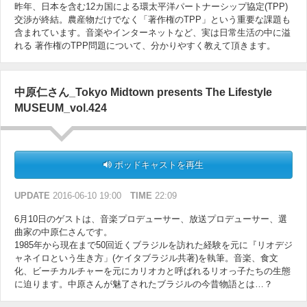
昨年、日本を含む12カ国による環太平洋パートナーシップ協定(TPP)
交渉が終結。農産物だけでなく「著作権のTPP」という重要な課題も
含まれています。音楽やインターネットなど、実は日常生活の中に溢
れる 著作権のTPP問題について、分かりやすく教えて頂きます。
中原仁さん_Tokyo Midtown presents The Lifestyle
MUSEUM_vol.424
ポッドキャストを再生
UPDATE
2016-06-10 19:00
TIME
22:09
6月10日のゲストは、音楽プロデューサー、放送プロデューサー、選
曲家の中原仁さんです。
1985年から現在まで50回近くブラジルを訪れた経験を元に『リオデジ
ャネイロという生き方」(ケイタブラジル共著)を執筆。音楽、食文
化、ビーチカルチャーを元にカリオカと呼ばれるリオっ子たちの生態
に迫ります。中原さんが魅了されたブラジルの今昔物語とは…？