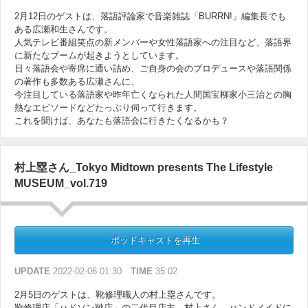
2月12日のゲストは、落語評論家で音楽雑誌「BURRN!」編集長でも
ある広瀬和生さんです。
人気テレビ番組笑点の新メンバーや女性落語家への注目など、落語界
に新たなブームが起きようとしています。
日々落語会や寄席に通い詰め、ご自身の会のプロデュースや落語関係
の著作も多数ある広瀬さんに、
今注目している落語家や昨年亡くなられた人間国宝柳家小三治との胸
熱なエピソードなどたっぷり伺って行きます。
これを聞けば、あなたも落語会に行きたくなるかも？
村上塁さん_Tokyo Midtown presents The Lifestyle
MUSEUM_vol.719
ポッドキャストを再生
UPDATE
2022-02-06 01:30
TIME
35:02
2月5日のゲストは、靴修理職人の村上塁さんです。
靴修理店「ハドソン靴店」の二代目店主、村上さん。ハンドメイドに