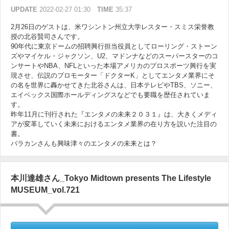
UPDATE
2022-02-27 01:30
TIME
35:37
2月26日のゲストは、米ワシントン州立大学レスター・スミス栄誉教
授の北谷賢司さんです。
90年代に東京ドームの招聘興行担当役員としてローリング・ストーン
ズやマイケル・ジャクソン、U2、マドンナなどのスーパースターのコ
ンサートやNBA、NFLといった本場アメリカのプロスポーツ興行を実
現させ、伝説のプロモーター「ドクターK」としてエンタメ業界にそ
の名を世界に轟かせてきた北谷さんは、日本テレビやTBS、ソニー、
エイベックス国際ホールディングスなどでも要職を歴任されていま
す。
昨年11月に刊行された『エンタメの未来２０３１』は、大きくメディ
アが変革していく未来におけるエンタメ業界の在り方を説いた注目の
書。
バラカンさんも興味津々のエンタメの未来とは？
本川達雄さん_Tokyo Midtown presents The Lifestyle
MUSEUM_vol.721