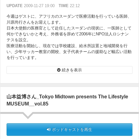
UPDATE
2009-11-27 19:00
TIME
22:12
今週はゲストに、アフリカのスーダンで医療活動を行っている医師、
川原尚行さんをお迎えします。
日本大使館の医務官として赴任したスーダンの現状に、一医師として
何かできないかと考え、外務省を辞めて2006年にNPO法人ロシナン
テスを設立。
医療活動を開始し、現在では学校建設、給水所設置と地域開発を行
い、少年サッカー教室の開校、女子代表チームの援助など幅広い活動
を行っています。
医療に限らず、スーダンの現状についてお伺いしていきます。
この続きはポッドキャスティングでお楽しみください。
続きを表示
山本益博さん_Tokyo Midtown presents The Lifestyle
MUSEUM__vol.85
ポッドキャストを再生