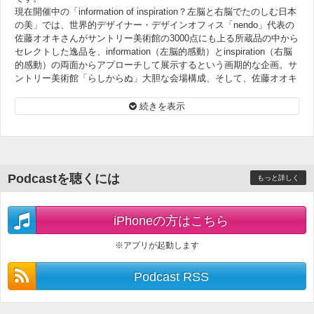
現在開催中の「information of inspiration？左脳と右脳でたのしむ日本
の美」では、世界的デザイナー・デザインオフィス「nendo」代表の
佐藤オオキさんがサントリー美術館の3000点にも上る所蔵品の中から
セレクトした逸品を、information（左脳的感動）とinspiration（右脳
的感動）の両面からアプローチして展示するという画期的な企画。サ
ントリー美術館「らしからぬ」大胆な会場構成、そして、佐藤オオキ
さんがこの展覧会のために制作したデジタルアートなど、沢山の見ど
ころを解説していただきます（展覧会は6月2日日曜日まで開催）。
続きを表示
Podcastを聴くには
もっと詳しく
iPhoneの方はこちら
※アプリが起動します
Podcast RSS