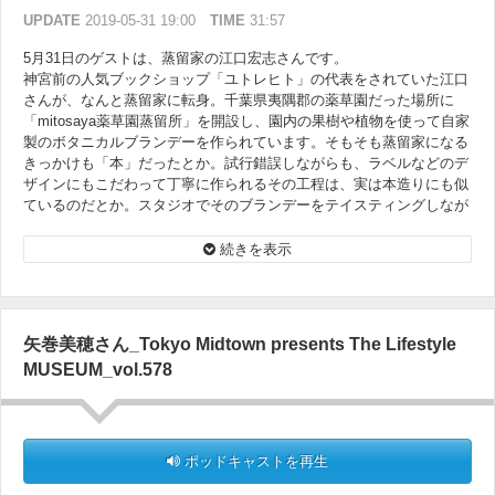
UPDATE
2019-05-31 19:00
TIME
31:57
5月31日のゲストは、蒸留家の江口宏志さんです。
神宮前の人気ブックショップ「ユトレヒト」の代表をされていた江口
さんが、なんと蒸留家に転身。千葉県夷隅郡の薬草園だった場所に
「mitosaya薬草園蒸留所」を開設し、園内の果樹や植物を使って自家
製のボタニカルブランデーを作られています。そもそも蒸留家になる
きっかけも「本」だったとか。試行錯誤しながらも、ラベルなどのデ
ザインにもこだわって丁寧に作られるその工程は、実は本造りにも似
ているのだとか。スタジオでそのブランデーをテイスティングしなが
ら、香り立つトークをお届けします！
続きを表示
矢巻美穂さん_Tokyo Midtown presents The Lifestyle
MUSEUM_vol.578
ポッドキャストを再生