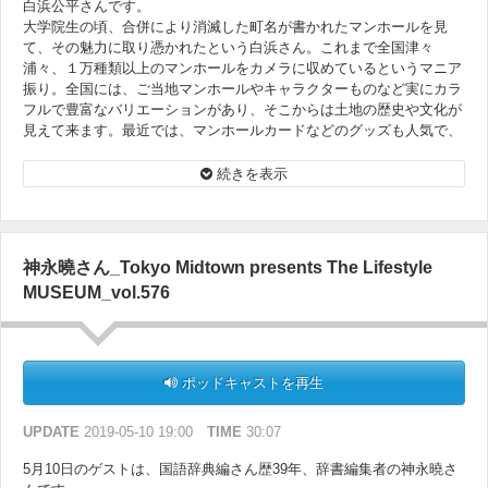
白浜公平さんです。
大学院生の頃、合併により消滅した町名が書かれたマンホールを見
て、その魅力に取り憑かれたという白浜さん。これまで全国津々
浦々、１万種類以上のマンホールをカメラに収めているというマニア
振り。全国には、ご当地マンホールやキャラクターものなど実にカラ
フルで豊富なバリエーションがあり、そこからは土地の歴史や文化が
見えて来ます。最近では、マンホールカードなどのグッズも人気で、
マンホールナイトというイベントまで開催されています。明日から
は、思わず下を向いてマンホールを探してしまいそうです。
続きを表示
神永曉さん_Tokyo Midtown presents The Lifestyle
MUSEUM_vol.576
ポッドキャストを再生
UPDATE
2019-05-10 19:00
TIME
30:07
5月10日のゲストは、国語辞典編さん歴39年、辞書編集者の神永曉さ