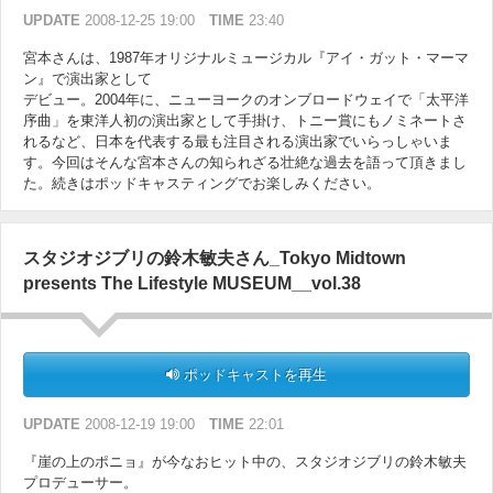
UPDATE
2008-12-25 19:00
TIME
23:40
宮本さんは、1987年オリジナルミュージカル『アイ・ガット・マーマ
ン』で演出家として
デビュー。2004年に、ニューヨークのオンブロードウェイで「太平洋
序曲」を東洋人初の演出家として手掛け、トニー賞にもノミネートさ
れるなど、日本を代表する最も注目される演出家でいらっしゃいま
す。今回はそんな宮本さんの知られざる壮絶な過去を語って頂きまし
た。続きはポッドキャスティングでお楽しみください。
スタジオジブリの鈴木敏夫さん_Tokyo Midtown
presents The Lifestyle MUSEUM__vol.38
ポッドキャストを再生
UPDATE
2008-12-19 19:00
TIME
22:01
『崖の上のポニョ』が今なおヒット中の、スタジオジブリの鈴木敏夫
プロデューサー。