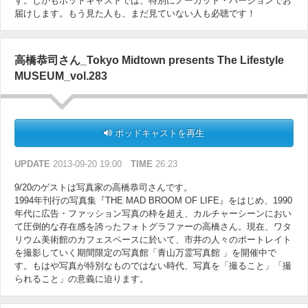
す。しかもポッドキャストでは、特別にノーカット・バージョンでお
届けします。もう見た人も、まだ見ていない人も必聴です！
高橋恭司さん_Tokyo Midtown presents The Lifestyle
MUSEUM_vol.283
ポッドキャストを再生
UPDATE
2013-09-20 19:00
TIME
26:23
9/20のゲストは写真家の高橋恭司さんです。
1994年刊行の写真集『THE MAD BROOM OF LIFE』をはじめ、1990
年代に広告・ファッション写真の枠を超え、カルチャーシーンにおい
て圧倒的な存在感を誇ったフォトグラファーの高橋さん。現在、ワタ
リウム美術館のカフェスペースに於いて、市井の人々のポートレイト
を撮影していく期間限定の写真館「青山万霊写真館 」を開催中で
す。もはや写真が特別なものではない時代、写真を「撮ること」「撮
られること」の意義に迫ります。