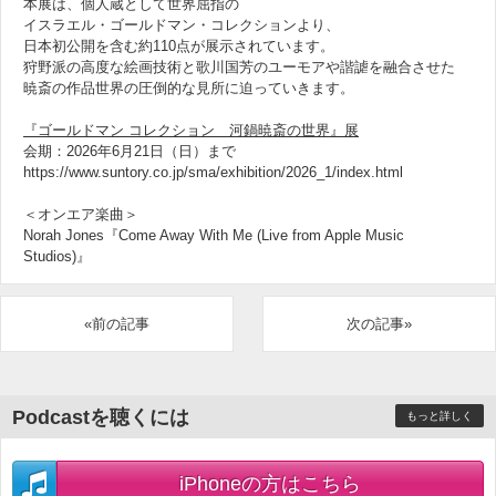
本展は、個人蔵として世界屈指の
イスラエル・ゴールドマン・コレクションより、
日本初公開を含む約110点が展示されています。
狩野派の高度な絵画技術と歌川国芳のユーモアや諧謔を融合させた
暁斎の作品世界の圧倒的な見所に迫っていきます。
『ゴールドマン コレクション 河鍋暁斎の世界』展
会期：2026年6月21日（日）まで
https://www.suntory.co.jp/sma/exhibition/2026_1/index.html
＜オンエア楽曲＞
Norah Jones『Come Away With Me (Live from Apple Music
Studios)』
«前の記事
次の記事»
Podcastを聴くには
もっと詳しく
iPhoneの方はこちら