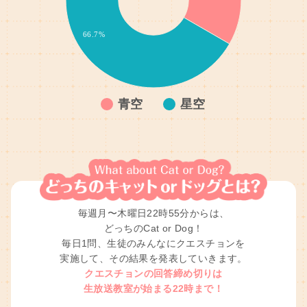
58.3%
66.7%
54.2%
青空
星空
12歳…
13～15歳
13～…
16～…
16～18歳
1/2
毎週月〜木曜日22時55分からは、
どっちのCat or Dog！
毎日1問、生徒のみんなにクエスチョンを
実施して、その結果を発表していきます。
クエスチョンの回答締め切りは
生放送教室が始まる22時まで！