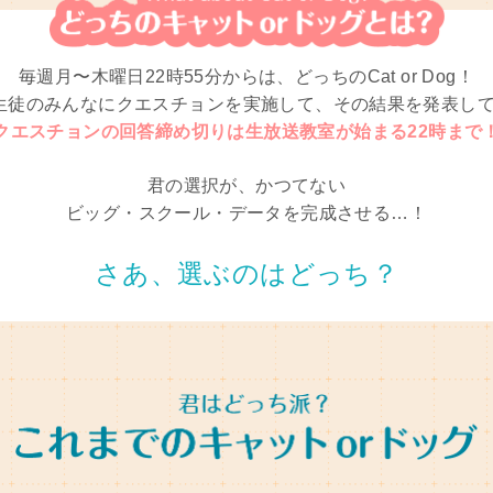
毎週月〜木曜日22時55分からは、
どっちのCat or Dog！
生徒のみんなにクエスチョンを
実施して、その結果を発表し
クエスチョンの回答締め切りは
生放送教室が始まる22時まで
君の選択が、かつてない
ビッグ・スクール・データを
完成させる…！
さあ、選ぶのはどっち？