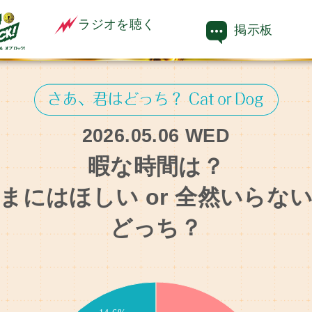
ラジオを聴く
掲示板
2026.05.06 WED
暇な時間は？
まにはほしい or 全然いらな
どっち？
4.9%
7.3%
4.9%