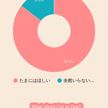
14.6%
28.6%
26.8%
56.1%
71.4%
85.4%
以下
13～15歳
たまにはほしい
13～15歳
16～18歳
全然いらない…
16～18歳
19～22歳