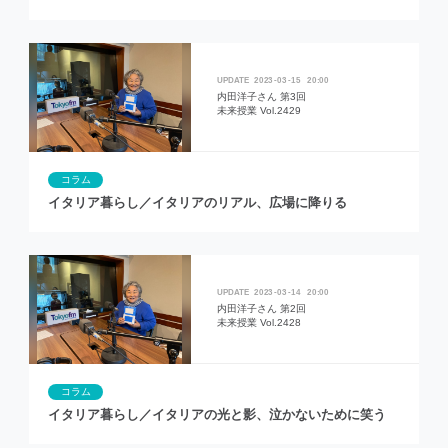
2023
03
15
20:00
内田洋子さん 第3回
未来授業 Vol.2429
コラム
イタリア暮らし／イタリアのリアル、広場に降りる
2023
03
14
20:00
内田洋子さん 第2回
未来授業 Vol.2428
コラム
イタリア暮らし／イタリアの光と影、泣かないために笑う