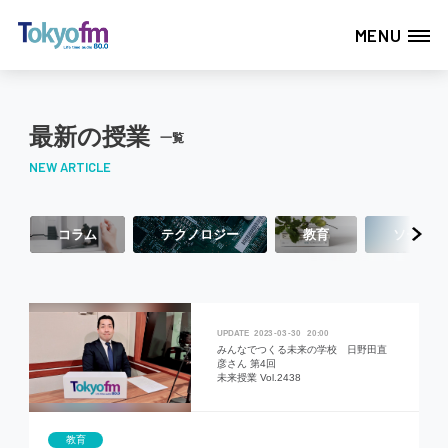
MENU
最新の授業
一覧
NEW ARTICLE
コラム
テクノロジー
教育
ソーシャ
2023
03
30
20:00
みんなでつくる未来の学校 日野田直
彦さん 第4回
未来授業 Vol.2438
教育