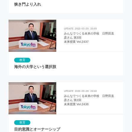
狭き門より入れ
2023
03
29
20:00
みんなでつくる未来の学校 日野田直
彦さん 第3回
未来授業 Vol.2437
教育
海外の大学という選択肢
2023
03
28
20:00
みんなでつくる未来の学校 日野田直
彦さん 第2回
未来授業 Vol.2436
教育
目的意識とオーナーシップ