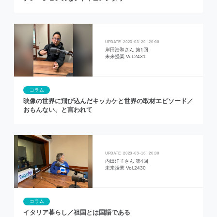
2023
03
20
20:00
岸田浩和さん 第1回
未来授業 Vol.2431
コラム
映像の世界に飛び込んだキッカケと世界の取材エピソード／
おもんない、と言われて
2023
03
16
20:00
内田洋子さん 第4回
未来授業 Vol.2430
コラム
イタリア暮らし／祖国とは国語である