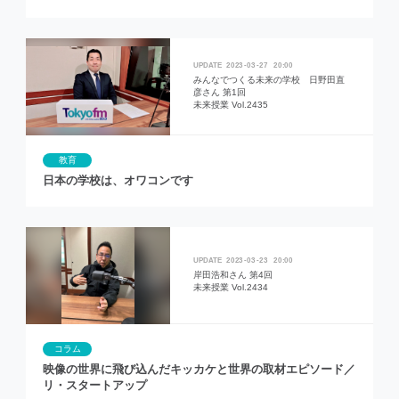
2023
03
27
20:00
みんなでつくる未来の学校 日野田直
彦さん 第1回
未来授業 Vol.2435
教育
日本の学校は、オワコンです
2023
03
23
20:00
岸田浩和さん 第4回
未来授業 Vol.2434
コラム
映像の世界に飛び込んだキッカケと世界の取材エピソード／
リ・スタートアップ