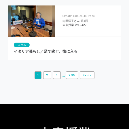
2023
03
13
20:00
内田洋子さん 第1回
未来授業 Vol.2427
コラム
イタリア暮らし／足で稼ぐ、懐に入る
...
1
2
3
205
>
Next