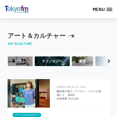
MENU
アート＆カルチャー
一覧
ART＆CULTURE
コラム
テクノロジー
教育
ソーシャ
2022
01
20
20:00
翻訳家の喜び～アーサー・ミラーの現
場にて 第4回
未来授業 Vol.2190
アート＆カルチャー