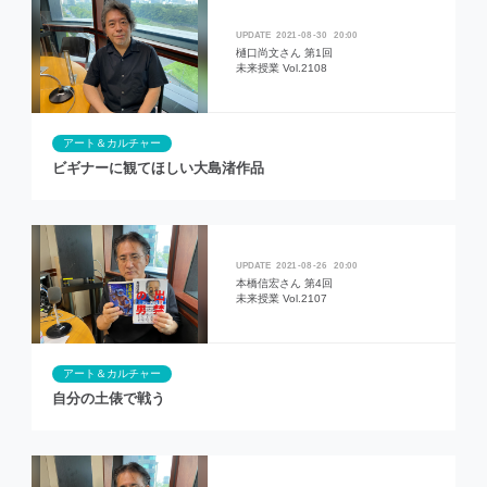
2021
08
30
20:00
樋口尚文さん 第1回
未来授業 Vol.2108
アート＆カルチャー
ビギナーに観てほしい大島渚作品
2021
08
26
20:00
本橋信宏さん 第4回
未来授業 Vol.2107
アート＆カルチャー
自分の土俵で戦う