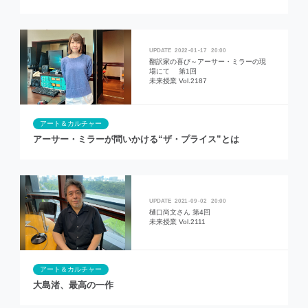
2022
01
17
20:00
翻訳家の喜び～アーサー・ミラーの現
場にて 第1回
未来授業 Vol.2187
アート＆カルチャー
アーサー・ミラーが問いかける“ザ・プライス”とは
2021
09
02
20:00
樋口尚文さん 第4回
未来授業 Vol.2111
アート＆カルチャー
大島渚、最高の一作