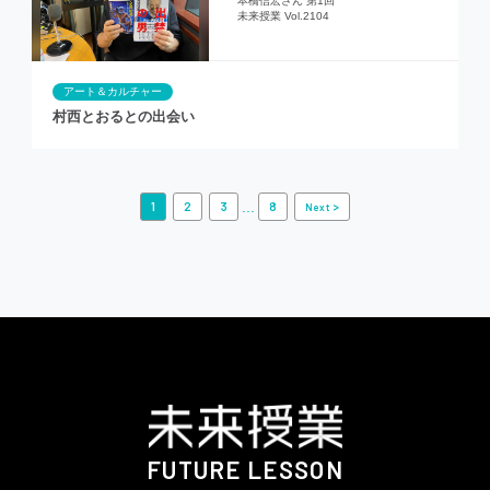
本橋信宏さん 第1回
未来授業 Vol.2104
アート＆カルチャー
村西とおるとの出会い
...
1
2
3
8
>
Next
FUTURE LESSON