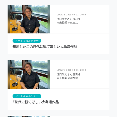
2021
09
01
20:00
樋口尚文さん 第3回
未来授業 Vol.2110
アート＆カルチャー
鬱屈したこの時代に観てほしい大島渚作品
2021
08
31
20:00
樋口尚文さん 第2回
未来授業 Vol.2109
アート＆カルチャー
Z世代に観てほしい大島渚作品