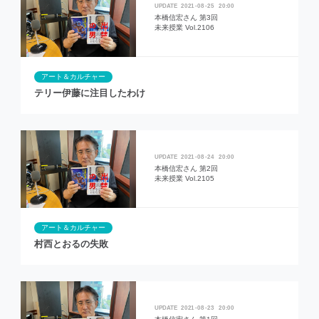
2021
08
25
20:00
本橋信宏さん 第3回
未来授業 Vol.2106
アート＆カルチャー
テリー伊藤に注目したわけ
2021
08
24
20:00
本橋信宏さん 第2回
未来授業 Vol.2105
アート＆カルチャー
村西とおるの失敗
2021
08
23
20:00