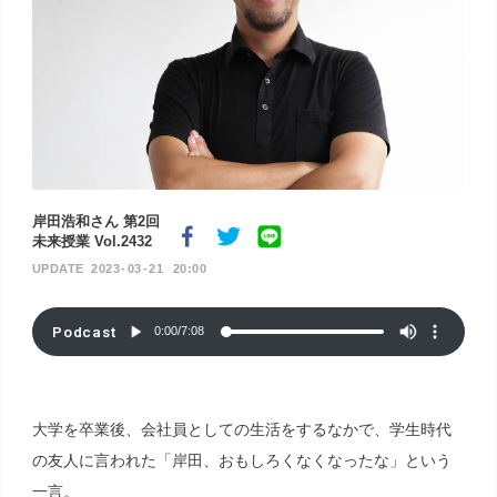
岸田浩和さん 第2回
未来授業 Vol.2432
2023
03
21
20:00
Podcast
0:00
/
7:08
大学を卒業後、会社員としての生活をするなかで、学生時代
の友人に言われた「岸田、おもしろくなくなったな」という
一言。