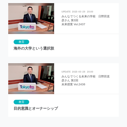
2023
03
29
20:00
みんなでつくる未来の学校 日野田直
彦さん 第3回
未来授業 Vol.2437
教育
海外の大学という選択肢
2023
03
28
20:00
みんなでつくる未来の学校 日野田直
彦さん 第2回
未来授業 Vol.2436
教育
目的意識とオーナーシップ