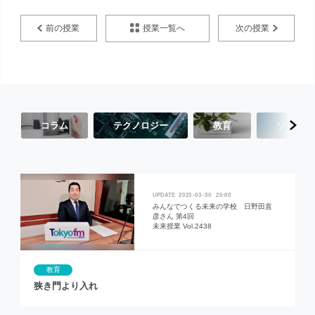
授業一覧へ
前の授業
次の授業
コラム
テクノロジー
教育
ソーシャ
2023
03
30
20:00
みんなでつくる未来の学校 日野田直
彦さん 第4回
未来授業 Vol.2438
教育
狭き門より入れ