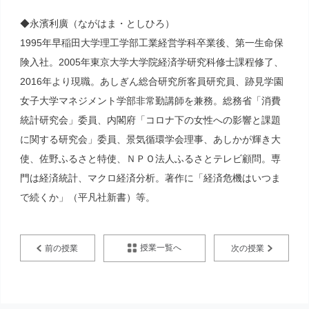
◆永濱利廣（ながはま・としひろ）
1995年早稲田大学理工学部工業経営学科卒業後、第一生命保
険入社。2005年東京大学大学院経済学研究科修士課程修了、
2016年より現職。あしぎん総合研究所客員研究員、跡見学園
女子大学マネジメント学部非常勤講師を兼務。総務省「消費
統計研究会」委員、内閣府「コロナ下の女性への影響と課題
に関する研究会」委員、景気循環学会理事、あしかが輝き大
使、佐野ふるさと特使、ＮＰＯ法人ふるさとテレビ顧問。専
門は経済統計、マクロ経済分析。著作に「経済危機はいつま
で続くか」（平凡社新書）等。
授業一覧へ
前の授業
次の授業