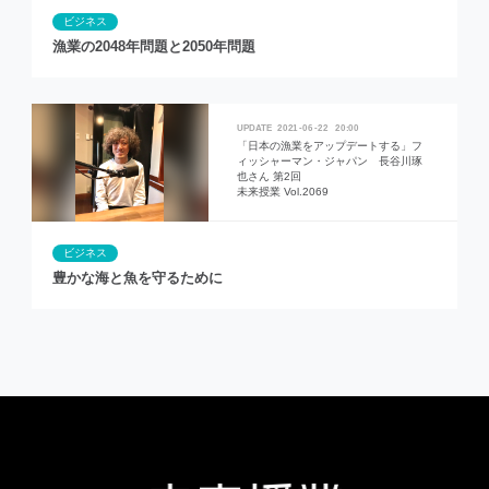
ビジネス
漁業の2048年問題と2050年問題
2021
06
22
20:00
「日本の漁業をアップデートする」フ
ィッシャーマン・ジャパン 長谷川琢
也さん 第2回
未来授業 Vol.2069
ビジネス
豊かな海と魚を守るために