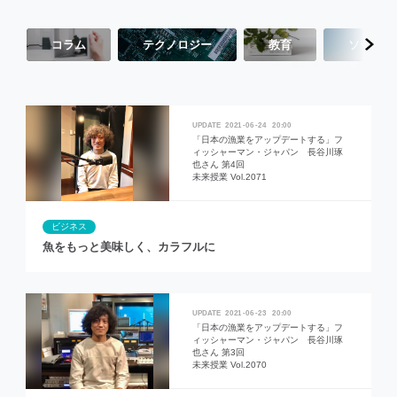
コラム
テクノロジー
教育
ソーシャ
2021
06
24
20:00
「日本の漁業をアップデートする」フ
ィッシャーマン・ジャパン 長谷川琢
也さん 第4回
未来授業 Vol.2071
ビジネス
魚をもっと美味しく、カラフルに
2021
06
23
20:00
「日本の漁業をアップデートする」フ
ィッシャーマン・ジャパン 長谷川琢
也さん 第3回
未来授業 Vol.2070