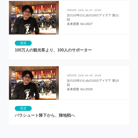
2021
04
07
20:00
次の10年のための10のアイデア 第11
回
未来授業 Vol.2027
防災
100万人の観光客より、100人のサポーター
2021
04
06
20:00
次の10年のための10のアイデア 第10
回
未来授業 Vol.2026
防災
パラシュート降下から、陣地戦へ