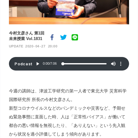
今村文彦さん 第1回
未来授業 Vol.1831
2020
04
27
20:00
Podcast
0:00
/
7:06
今週の講師は、津波工学研究の第一人者で東北大学 災害科学
国際研究所 所長の今村文彦さん。
新型コロナウイルスなどのパンデミックや災害など、予期せ
ぬ緊急事態に直面した時、人は「正常性バイアス」が働いて
都合の悪い情報を無視したり、「ありえない」という先入観
から状況を過小評価してしまう傾向があります。