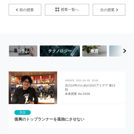
授業一覧へ
前の授業
次の授業
コラム
テクノロジー
教育
ソーシャ
2021
04
08
20:00
次の10年のための10のアイデア 第12
回
未来授業 Vol.2028
防災
復興のトップランナーを孤独にさせない