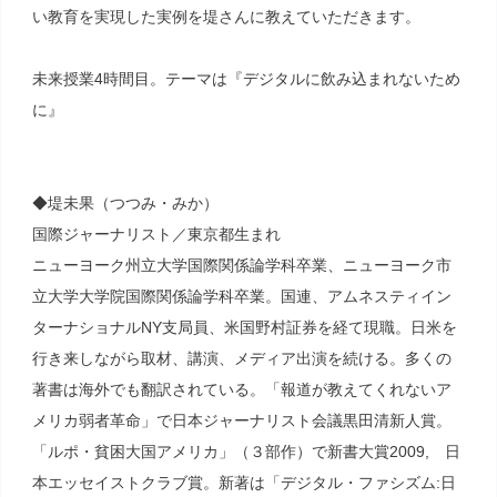
い教育を実現した実例を堤さんに教えていただきます。
未来授業4時間目。テーマは『デジタルに飲み込まれないため
に』
◆堤未果（つつみ・みか）
国際ジャーナリスト／東京都生まれ
ニューヨーク州立大学国際関係論学科卒業、ニューヨーク市
立大学大学院国際関係論学科卒業。国連、アムネスティイン
ターナショナルNY支局員、米国野村証券を経て現職。日米を
行き来しながら取材、講演、メディア出演を続ける。多くの
著書は海外でも翻訳されている。「報道が教えてくれないア
メリカ弱者革命」で日本ジャーナリスト会議黒田清新人賞。
「ルポ・貧困大国アメリカ」（３部作）で新書大賞2009, 日
本エッセイストクラブ賞。新著は「デジタル・ファシズム:日