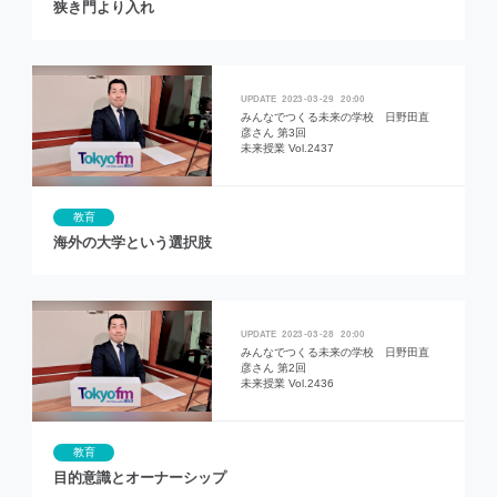
狭き門より入れ
2023
03
29
20:00
みんなでつくる未来の学校 日野田直
彦さん 第3回
未来授業 Vol.2437
教育
海外の大学という選択肢
2023
03
28
20:00
みんなでつくる未来の学校 日野田直
彦さん 第2回
未来授業 Vol.2436
教育
目的意識とオーナーシップ