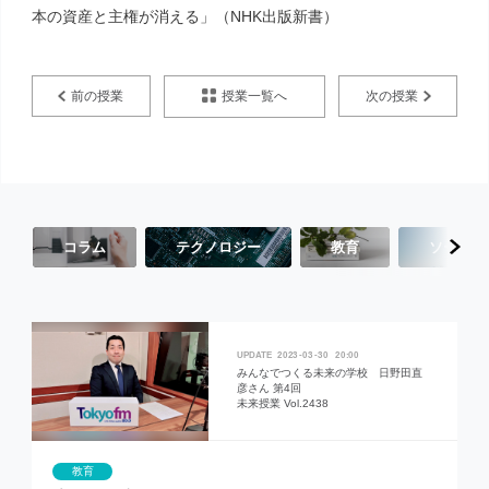
本の資産と主権が消える」（NHK出版新書）
授業一覧へ
前の授業
次の授業
コラム
テクノロジー
教育
ソーシャ
2023
03
30
20:00
みんなでつくる未来の学校 日野田直
彦さん 第4回
未来授業 Vol.2438
教育