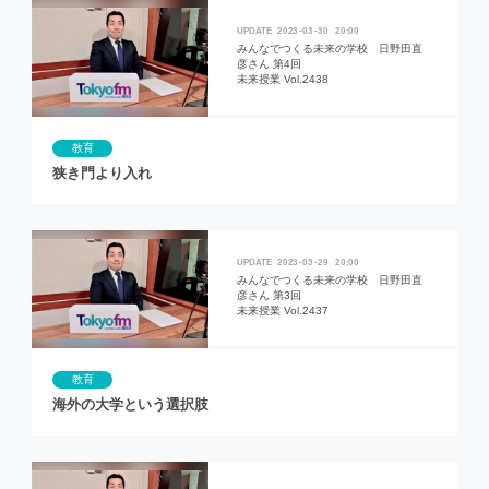
2023
03
30
20:00
みんなでつくる未来の学校 日野田直
彦さん 第4回
未来授業 Vol.2438
教育
狭き門より入れ
2023
03
29
20:00
みんなでつくる未来の学校 日野田直
彦さん 第3回
未来授業 Vol.2437
教育
海外の大学という選択肢