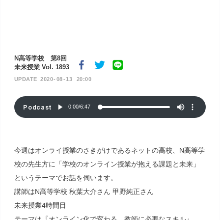
N高等学校 第8回
未来授業 Vol. 1893
2020
08
13
20:00
Podcast
0:00
/
6:47
今週はオンライ授業のさきがけであるネットの高校、N高等学
校の先生方に「学校のオンライン授業が抱える課題と未来」
というテーマでお話を伺います。
講師はN高等学校 秋葉大介さん 甲野純正さん
未来授業4時間目
テーマは『オンライン化で変わる 教師に必要なスキル』