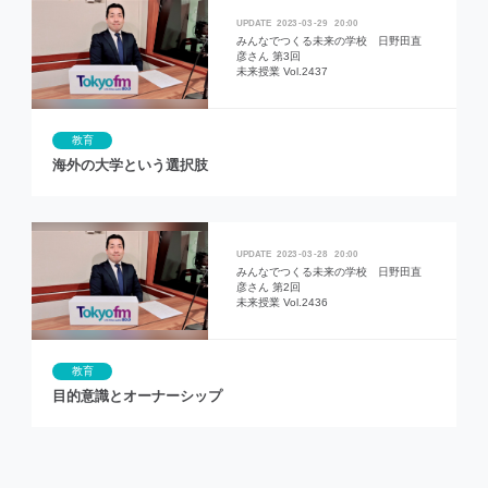
2023
03
29
20:00
みんなでつくる未来の学校 日野田直
彦さん 第3回
未来授業 Vol.2437
教育
海外の大学という選択肢
2023
03
28
20:00
みんなでつくる未来の学校 日野田直
彦さん 第2回
未来授業 Vol.2436
教育
目的意識とオーナーシップ