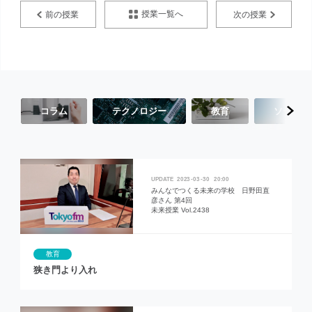
授業一覧へ
前の授業
次の授業
コラム
テクノロジー
教育
ソーシャ
2023
03
30
20:00
みんなでつくる未来の学校 日野田直
彦さん 第4回
未来授業 Vol.2438
教育
狭き門より入れ