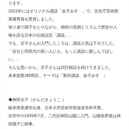
ります。
2021年にはオリジナル講談「金子みすゞ」で、文化庁芸術祭
賞優秀賞を受賞しました。
張り扇で調子をとりながら、独特の音調とリズムで歴史や人
物を語る日本の伝統話芸「講談」。
でも、京子さんが入門したころは、講談人気は下火でした。
「自分と同世代の若い人にも、もっと講談に親しんでほし
い。」
そんな思いから、京子さんは試行錯誤を続けてきました。
未来授業3時間目、テーマは『新作講談、金子みすゞ』
◆神田京子（かんだきょうこ ）
岐阜県美濃市出身。日本大学芸術学部放送学科卒業。
在学中の1999年7月、二代目神田山陽に入門。山陽他界後は神
田陽子に師事。