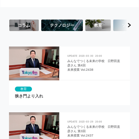
コラム
テクノロジー
教育
ソーシャ
2023
03
30
20:00
みんなでつくる未来の学校 日野田直
彦さん 第4回
未来授業 Vol.2438
教育
狭き門より入れ
2023
03
29
20:00
みんなでつくる未来の学校 日野田直
彦さん 第3回
未来授業 Vol.2437