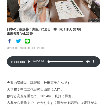
日本の伝統話芸「講談」に迫る 神田京子さん 第3回
未来授業 Vol.2389
2023
01
04
20:00
Podcast
0:00
/
7:04
今週の講師は、講談師、神田京子さんです。
大学在学中に二代目神田山陽に入門。
修行と高座を重ねて、2014年、真打に昇進。
古典から新作まで、わかりやすく聞かせる話芸には定評があ