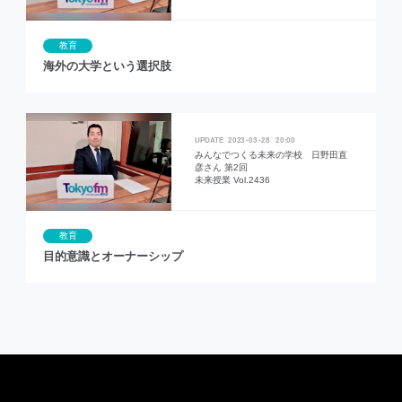
教育
海外の大学という選択肢
2023
03
28
20:00
みんなでつくる未来の学校 日野田直
彦さん 第2回
未来授業 Vol.2436
教育
目的意識とオーナーシップ