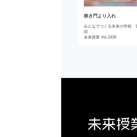
狭き門より入れ
みんなでつくる未来の学校 日
回
未来授業 Vol.2438