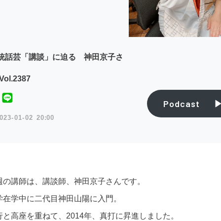
統話芸「講談」に迫る 神田京子さ
ol.2387
Podcast
023
01
02
20:00
週の講師は、講談師、神田京子さんです。
学在学中に二代目神田山陽に入門。
行と高座を重ねて、2014年、真打に昇進しました。