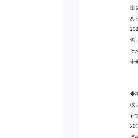
歯
あ
2
色
そ
未
◆
岐
在
2
連