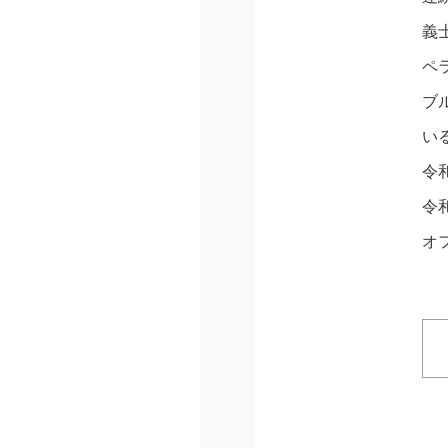
義
ペ
ブ
い
令
令
オフ