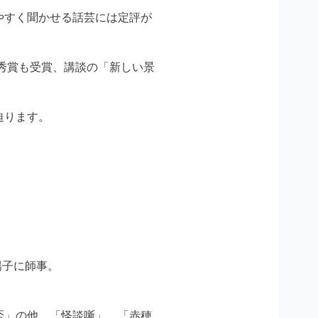
やすく聞かせる話芸には定評が
優秀賞も受賞、講談の「新しい景
迫ります。
陽子に師事。
盃」の他、「怪談噺」、「赤穂