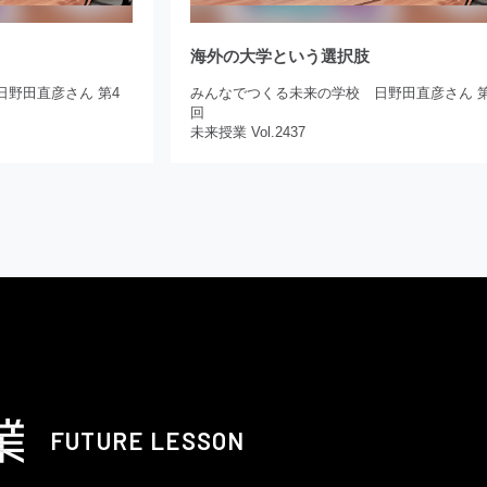
海外の大学という選択肢
野田直彦さん 第4
みんなでつくる未来の学校 日野田直彦さん 第
回
未来授業 Vol.2437
FUTURE LESSON