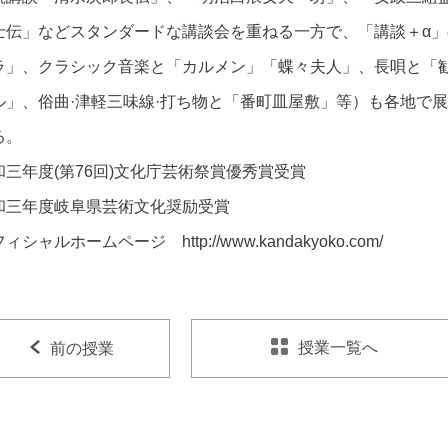
士伝」などスタンダードな講談会を重ねる一方で、「講談＋α
ラ」、クラシック音楽と「カルメン」「蝶々夫人」、長唄と「勧
ル」、俗曲·津軽三味線·打ち物と「番町皿屋敷」等）も各地で
る。
和三年度(第76回)文化庁芸術祭賞優秀賞受賞
和三年度岐阜県芸術文化奨励受賞
ィシャルホームページ http://www.kandakyoko.com/
授業一覧へ
前の授業