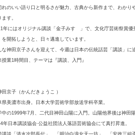
切れのいい語り口と明るさが魅力、古典から新作まで、わかり
ります。
021年にはオリジナル講談「金子みすゞ」で、文化庁芸術祭賞
」を開拓しようと、日々邁進しています。
んな神田京子さんを迎えて、今週は日本の伝統話芸「講談」に
来授業1時間目、テーマは『講談、入門』
神田京子（かんだきょうこ ）
阜県美濃市出身。日本大学芸術学部放送学科卒業。
学中の1999年7月、二代目神田山陽に入門。山陽他界後は神田
014年日本講談協会·公益社団法人落語芸術協会にて真打昇進。
続講談「清水次郎長伝」、「明治白浪女天一坊」、「安政三組