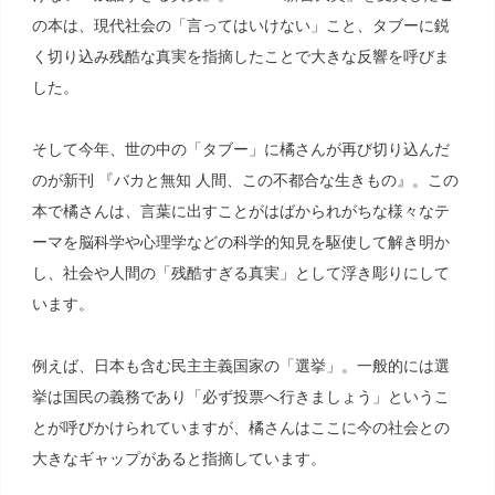
の本は、現代社会の「言ってはいけない」こと、タブーに鋭
く切り込み残酷な真実を指摘したことで大きな反響を呼びま
した。
そして今年、世の中の「タブー」に橘さんが再び切り込んだ
のが新刊 『バカと無知 人間、この不都合な生きもの』。この
本で橘さんは、言葉に出すことがはばかられがちな様々なテ
ーマを脳科学や心理学などの科学的知見を駆使して解き明か
し、社会や人間の「残酷すぎる真実」として浮き彫りにして
います。
例えば、日本も含む民主主義国家の「選挙」。一般的には選
挙は国民の義務であり「必ず投票へ行きましょう」というこ
とが呼びかけられていますが、橘さんはここに今の社会との
大きなギャップがあると指摘しています。