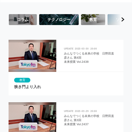
コラム
テクノロジー
教育
ソーシャ
2023
03
30
20:00
みんなでつくる未来の学校 日野田直
彦さん 第4回
未来授業 Vol.2438
教育
狭き門より入れ
2023
03
29
20:00
みんなでつくる未来の学校 日野田直
彦さん 第3回
未来授業 Vol.2437