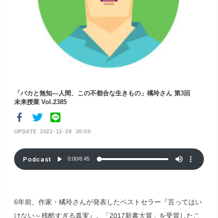
「バカと無知―人間、この不都合な生きもの」橘玲さん 第3回
未来授業 Vol.2385
2022
12
28
20:00
Podcast
0:00
/
6:45
6年前、作家・橘玲さんが発表したベストセラー『言ってはい
けない～残酷すぎる真実』。「2017新書大賞」を受賞したこ