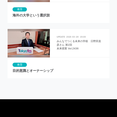
教育
海外の大学という選択肢
2023
03
28
20:00
みんなでつくる未来の学校 日野田直
彦さん 第2回
未来授業 Vol.2436
教育
目的意識とオーナーシップ