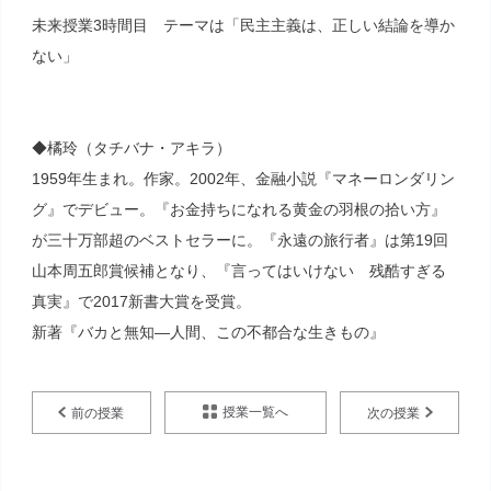
未来授業3時間目 テーマは「民主主義は、正しい結論を導か
ない」
◆橘玲（タチバナ・アキラ）
1959年生まれ。作家。2002年、金融小説『マネーロンダリン
グ』でデビュー。『お金持ちになれる黄金の羽根の拾い方』
が三十万部超のベストセラーに。『永遠の旅行者』は第19回
山本周五郎賞候補となり、『言ってはいけない 残酷すぎる
真実』で2017新書大賞を受賞。
新著『バカと無知―人間、この不都合な生きもの』
授業一覧へ
前の授業
次の授業