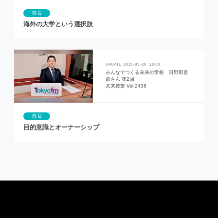
教育
海外の大学という選択肢
2023
03
28
20:00
みんなでつくる未来の学校 日野田直
彦さん 第2回
未来授業 Vol.2436
教育
目的意識とオーナーシップ