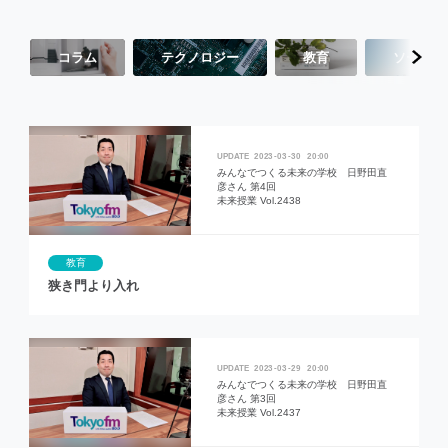
コラム
テクノロジー
教育
ソーシャ
2023
03
30
20:00
みんなでつくる未来の学校 日野田直
彦さん 第4回
未来授業 Vol.2438
教育
狭き門より入れ
2023
03
29
20:00
みんなでつくる未来の学校 日野田直
彦さん 第3回
未来授業 Vol.2437