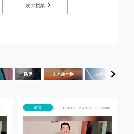
次の授業
ー
防災
人と生き物
スポーツ
教育
:00
2023
03
28
20:00