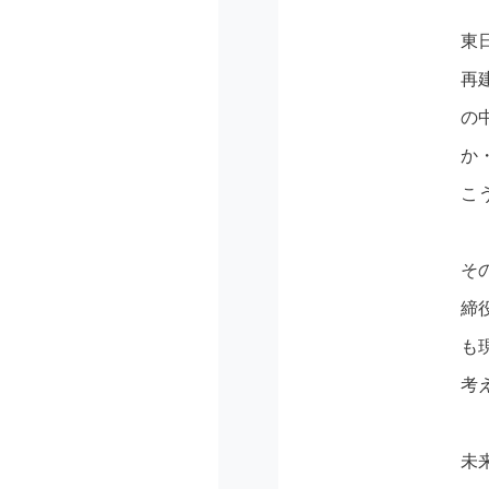
東
再
の
か
こう
そ
締
も
考
未