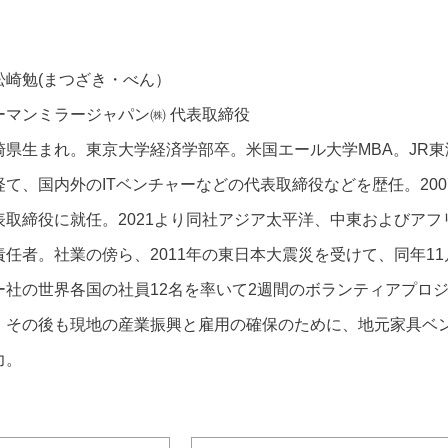
松崎勉(まつざき・べん）
ーマンミラージャパン㈱ 代表取締役
崎県生まれ。東京大学経済学部卒。米国エール大学MBA。JR
経て、国内外のITベンチャーなどの代表取締役などを歴任。20
表取締役に就任。2021より同社アジア太平洋、中東およびア
責任者。社業の傍ら、2011年の東日本大震災を受けて、同年1
ー社の世界各国の社員12名を率いて2週間のボランティアプロジェクト“P
。その後も現地の産業振興と雇用の確保のために、地元家具ベ
力。