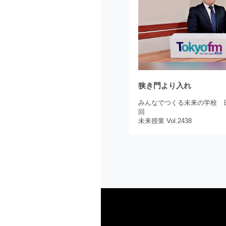
狭き門より入れ
みんなでつくる未来の学校 日
回
未来授業 Vol.2438