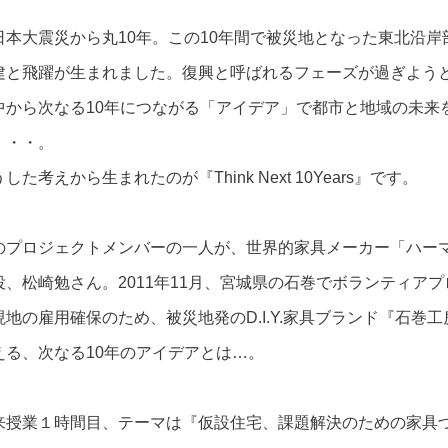
日本大震災から丸10年。この10年間で被災地となった東北沿
建と飛躍が生まれました。復興と呼ばれるフェーズが過ぎよう
中から次なる10年につながる「アイデア」で都市と地域の未来
・・・。
した考えから生まれたのが『Think Next 10Years』です。
のプロジェクトメンバーの一人が、世界的家具メーカー「ハー
役、松崎勉さん。2011年11月、宮城県の石巻でボランティア
現地の雇用確保のため、被災地発のD.I.Y.家具ブランド『石巻
える、次なる10年のアイデアとは…。
来授業１時間目、テーマは『仮設住宅、課題解決のための家具