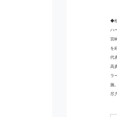
◆
ハ
宮
を
代
高
ラ
施
尽