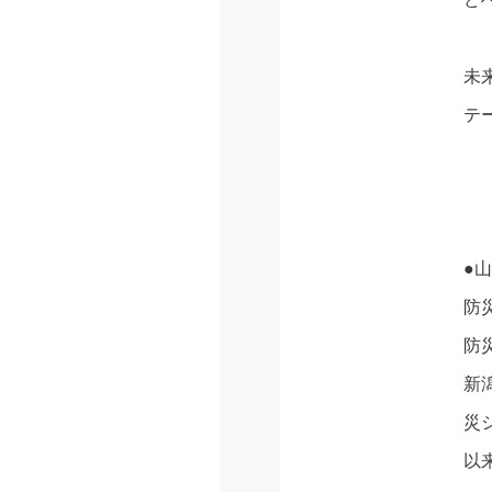
未
テ
●
防
防
新
災
以