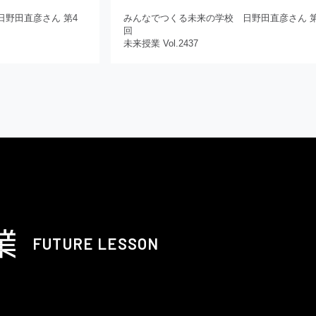
野田直彦さん 第4
みんなでつくる未来の学校 日野田直彦さん 第
回
未来授業 Vol.2437
FUTURE LESSON