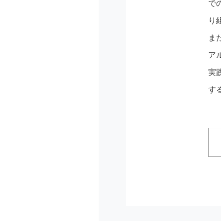
で
り
ま
ア
実
す