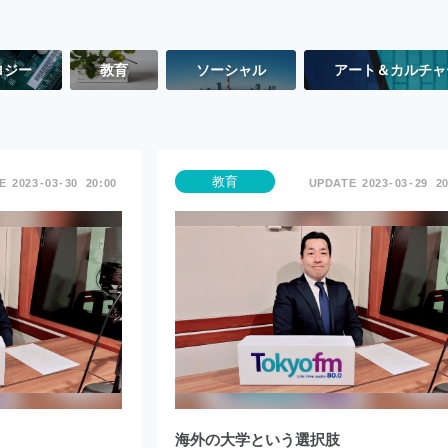
ロジー
教育
ソーシャル
アート＆カルチャ
教育
2023
03
30
20:00
2023
03
29
20
海外の大学という選択肢