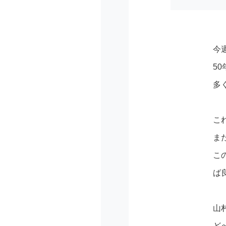
今
5
多
こ
ま
こ
ば
山
ど