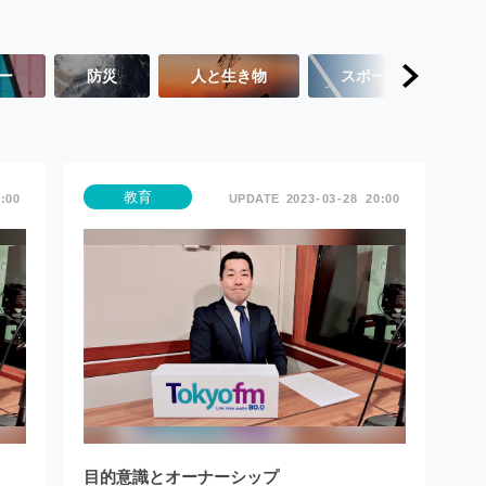
ー
防災
人と生き物
スポーツ
教育
:00
2023
03
28
20:00
目的意識とオーナーシップ