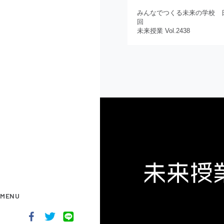
みんなでつくる未来の学校 日
回
未来授業 Vol.2438
MENU