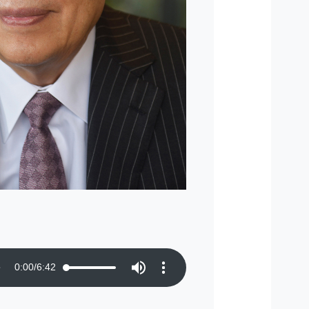
0:00
/
6:42