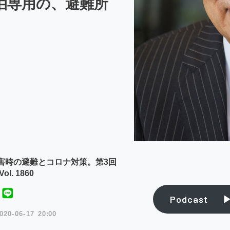
泊専用の、避難所
害時の避難とコロナ対策。第3回
l. 1860
Podcast
020
06
17
20:00