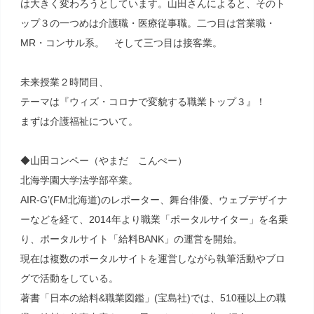
は大きく変わろうとしています。山田さんによると、そのト
ップ３の一つめは介護職・医療従事職。二つ目は営業職・
MR・コンサル系。 そして三つ目は接客業。
未来授業２時間目、
テーマは『ウィズ・コロナで変貌する職業トップ３』！
まずは介護福祉について。
◆山田コンペー（やまだ こんぺー）
北海学園大学法学部卒業。
AIR-G’(FM北海道)のレポーター、舞台俳優、ウェブデザイナ
ーなどを経て、2014年より職業「ポータルサイター」を名乗
り、ポータルサイト「給料BANK」の運営を開始。
現在は複数のポータルサイトを運営しながら執筆活動やブロ
グで活動をしている。
著書「日本の給料&職業図鑑」(宝島社)では、510種以上の職