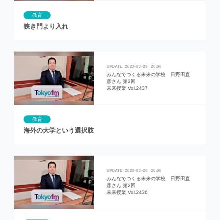
教育
狭き門より入れ
2023
03
29
20:00
みんなでつくる未来の学校 日野田直
彦さん 第3回
未来授業 Vol.2437
教育
海外の大学という選択肢
2023
03
28
20:00
みんなでつくる未来の学校 日野田直
彦さん 第2回
未来授業 Vol.2436