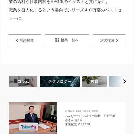
業の給料や仕事内容をRPG風のイラストと共に紹介。
職業を擬人化するという趣向でシリーズ４０万部のベストセ
ラーに。
授業一覧へ
前の授業
次の授業
コラム
テクノロジー
教育
ソーシャ
2023
03
30
20:00
みんなでつくる未来の学校 日野田直
彦さん 第4回
未来授業 Vol.2438