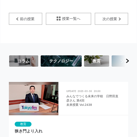
授業一覧へ
前の授業
次の授業
コラム
テクノロジー
教育
ソーシャ
2023
03
30
20:00
みんなでつくる未来の学校 日野田直
彦さん 第4回
未来授業 Vol.2438
教育
狭き門より入れ