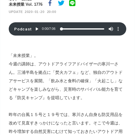
未来授業 Vol. 1776
2020
01
20
20:00
Podcast
0:00
/
7:06
「未来授業」。
今週の講師は、アウトドアライフアドバイザーの寒川一さ
ん。三浦半島を拠点に「焚火カフェ」など、独自のアウトド
アサービスを展開。「飲み水と食料の確保」「火起こし」な
どキャンプを楽しみながら、災害時のサバイバル能力を育て
る『防災キャンプ』を提唱しています。
昨年の台風１５号と１９号では、寒川さん自身も防災用品を
改めて見直すきっかけになったと言います。そこで今週は、
昨今増加する自然災害にむけて知っておきたいアウトドア用