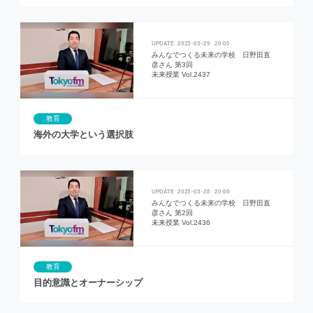
2023
03
29
20:00
みんなでつくる未来の学校 日野田直
彦さん 第3回
未来授業 Vol.2437
教育
海外の大学という選択肢
2023
03
28
20:00
みんなでつくる未来の学校 日野田直
彦さん 第2回
未来授業 Vol.2436
教育
目的意識とオーナーシップ