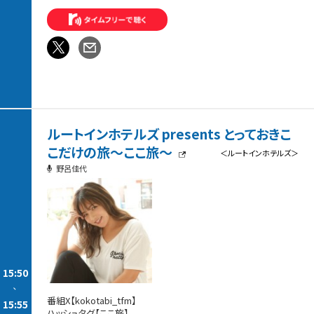
ルートインホテルズ presents とっておきこ
こだけの旅～ここ旅～
＜ルートインホテルズ＞
野呂佳代
15:50
-
番組X【kokotabi_tfm】
15:55
ハッシュタグ【ここ旅】