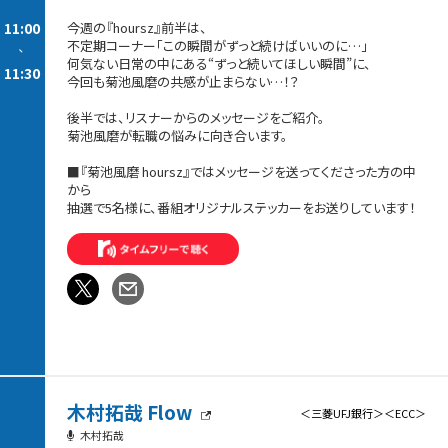
11:00
今週の『hoursz』前半は、
不定期コーナー「この瞬間がずっと続けばいいのに…」
-
何気ない日常の中にある“ずっと続いてほしい瞬間”に、
11:30
今回も菊池風磨の共感が止まらない…！？
後半では、リスナーからのメッセージをご紹介。
菊池風磨が転職の悩みに向き合います。
■『菊池風磨 hoursz』ではメッセージを送ってくださった方の中
から
抽選で5名様に、番組オリジナルステッカーをお送りしています！
木村拓哉 Flow
＜三菱UFJ銀行＞＜ECC＞
木村拓哉