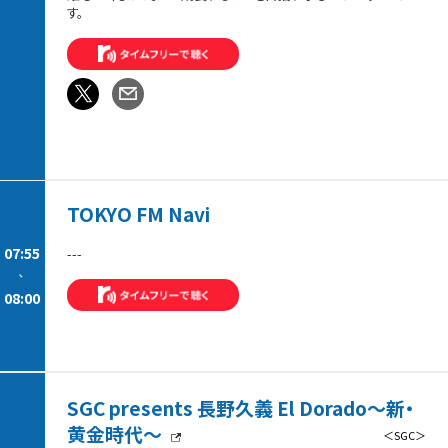
す。
TOKYO FM Navi
07:55
---
-
08:00
SGC presents 長野久義 El Dorado〜新・
黄金時代〜
＜SGC＞