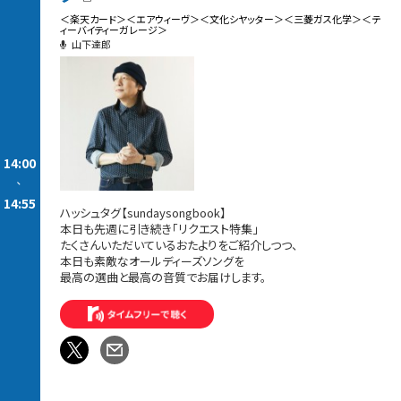
＜楽天カード＞＜エアウィーヴ＞＜文化シヤッター＞＜三菱ガス化学＞＜テ
ィーバイティーガレージ＞
山下達郎
14:00
-
14:55
ハッシュタグ【sundaysongbook】
本日も先週に引き続き「リクエスト特集」
たくさんいただいているおたよりをご紹介しつつ、
本日も素敵なオールディーズソングを
最高の選曲と最高の音質でお届けします。