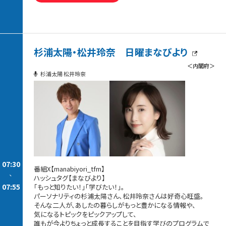
杉浦太陽・松井玲奈 日曜まなびより
＜内閣府＞
杉浦太陽 松井玲奈
07:30
番組X【manabiyori_tfm】
-
ハッシュタグ【まなびより】
07:55
「もっと知りたい！」「学びたい！」。
パーソナリティの杉浦太陽さん、松井玲奈さんは好奇心旺盛。
そんな二人が、あしたの暮らしがもっと豊かになる情報や、
気になるトピックをピックアップして、
誰もが今よりちょっと成長することを目指す学びのプログラムで