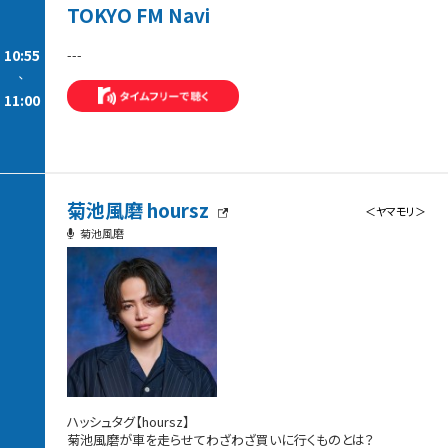
TOKYO FM Navi
10:55
---
-
11:00
菊池風磨 hoursz
＜ヤマモリ＞
菊池風磨
ハッシュタグ【hoursz】
菊池風磨が車を走らせてわざわざ買いに行くものとは？