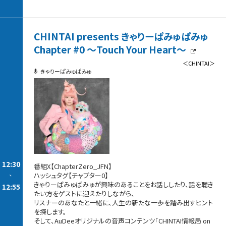
「番組特製ステッカー」をプレゼントいたします！
ご入会だけではお送りできませんので、
CHINTAI presents きゃりーぱみゅぱみゅ
必ず応募フォームからのご応募をお忘れなく！
皆様のご応募をお待ちしております！
Chapter #0 ～Touch Your Heart～
詳細とメンバーシップ登録はこちらから
＜CHINTAI＞
きゃりーぱみゅぱみゅ
https://audee-membership.jp/tsuda-
speaking/articles/news/arRPXR964zaFRuijXLwZTaWL
12:30
番組X【ChapterZero_JFN】
-
ハッシュタグ【チャプター0】
きゃりーぱみゅぱみゅが興味のあることをお話ししたり、話を聴き
12:55
たい方をゲストに迎えたりしながら、
リスナーのあなたと一緒に、人生の新たな一歩を踏み出すヒント
を探します。
そして、AuDeeオリジナルの音声コンテンツ「CHINTAI情報局 on