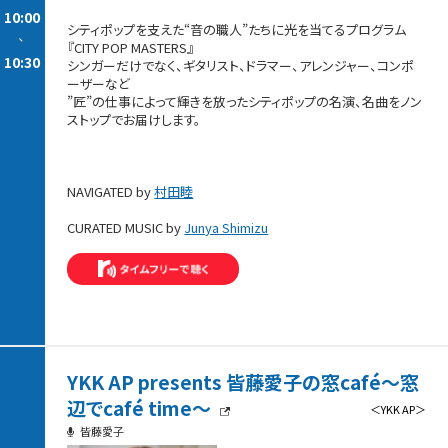
10:00
シティポップを支えた“音の職人”たちに光を当てるプログラム
-
『CITY POP MASTERS』
10:30
シンガーだけでなく、ギタリスト、ドラマー、アレンジャー、コンポ
ーザーなど
”匠”の仕事によって輝きを放ったシティポップの名演、名曲をノン
ストップでお届けします。
NAVIGATED by
村田睦
CURATED MUSIC by
Junya Shimizu
YKK AP presents 皆藤愛子の窓café～窓
辺でcafé time～
＜YKK AP＞
皆藤愛子