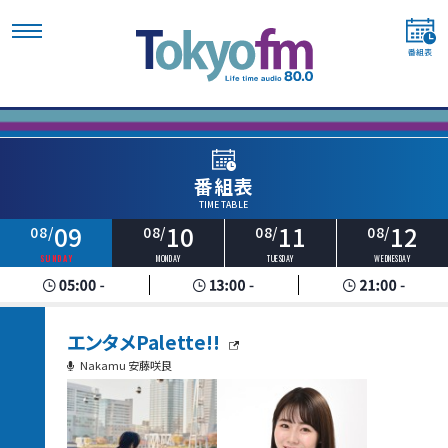
番組表
TIME TABLE
09
10
11
12
08/
08/
08/
08/
SUNDAY
MONDAY
TUESDAY
WEDNESDAY
エンタメPalette!!
Nakamu 安藤咲良