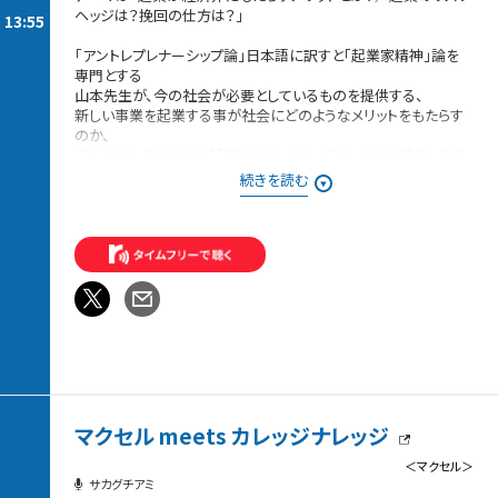
ヘッジは？挽回の仕方は？」
13:55
「アントレプレナーシップ論」日本語に訳すと「起業家精神」論を
専門とする
山本先生が、今の社会が必要としているものを提供する、
新しい事業を起業する事が社会にどのようなメリットをもたらす
のか、
そしてリスクの少ない起業のスタイルなどについてお聞きします。
続きを読む
日常の向こう側にある「誰も気づいていない問い」「まだ名のな
いもの」
「次の時代を作る種」を探求していく「日曜大学 supported by 日
本大学」
様々な視点を持つ専門家と、パーソナリティである
ダウ90000 蓮見翔さんが、知の楽しさをラジオという
「耳の講義室」から届けてまいります。
マクセル meets カレッジナレッジ
＜マクセル＞
サカグチアミ