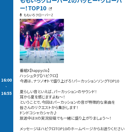
ももいろクローバーZのハッピー・クローバ
ー！TOP10
ももいろクローバーZ
番組X【happyclo】
ハッシュタグ【ハピクロ】
16:00
今週は、ナツノオトで盛り上げろ！パーカッションソングTOP10
-
夏らしい音といえば、パーカッションのサウンド！
16:55
耳から夏を感じますよね～！
ということで、今回はパーカッションの音が特徴的な楽曲を
皆さんのリクエストから集計します！
ドンドコシャカシャカ♪
放送中はXの実況投稿でも一緒に盛り上がりましょう～！
メッセージはハピクロTOP10のホームページからお送りください