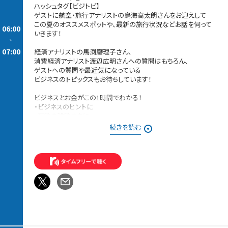
ハッシュタグ【ビジトピ】
ゲストに航空・旅行アナリストの鳥海高太朗さんをお迎えして
この夏のオススメスポットや、最新の旅行状況などお話を伺って
06:00
いきます！
-
07:00
経済アナリストの馬渕磨理子さん、
消費経済アナリスト渡辺広明さんへの質問はもちろん、
ゲストへの質問や最近気になっている
ビジネスのトピックスもお待ちしています！
ビジネスとお金がこの1時間でわかる！
・ビジネスのヒントに
・商談の雑談ネタに
・ステップアップのために
続きを読む
・金融の学びに
・日本の未来を考えたい…
何気なく聴いても勉強になったり、
ビジネスに興味を持つきっかけにも？
＊時間多少前後する場合があります。
また、内容も一部変更となる場合があります＊