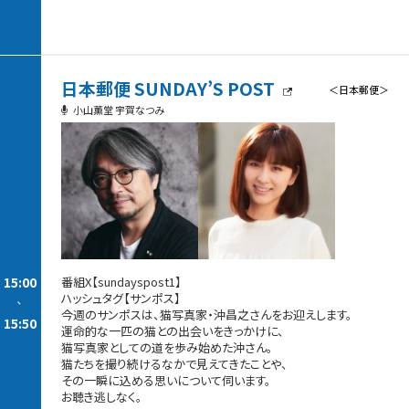
日本郵便 SUNDAY’S POST
＜日本郵便＞
小山薫堂 宇賀なつみ
15:00
番組X【sundayspost1】
ハッシュタグ【サンポス】
-
今週のサンポスは、猫写真家・沖昌之さんをお迎えします。
15:50
運命的な一匹の猫との出会いをきっかけに、
猫写真家としての道を歩み始めた沖さん。
猫たちを撮り続けるなかで見えてきたことや、
その一瞬に込める思いについて伺います。
お聴き逃しなく。