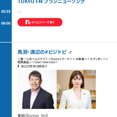
TOKYO FM ブランニューソング
05:55
---
-
06:00
馬渕・渡辺の#ビジトピ
＜第一三共ヘルスケア＞＜Pontaリサーチ＞＜JR東海＞＜エディオン＞＜
尾西食品＞＜Uber・Uber Eats＞
渡辺広明 馬渕磨理子
番組X【biztopi_tfm】