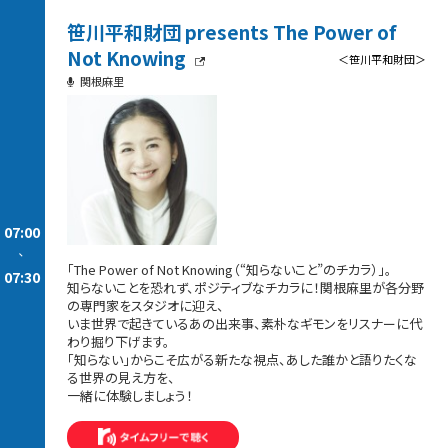
笹川平和財団 presents The Power of
Not Knowing
＜笹川平和財団＞
関根麻里
07:00
-
「The Power of Not Knowing（“知らないこと”のチカラ）」。
07:30
知らないことを恐れず、ポジティブなチカラに！関根麻里が各分野
の専門家をスタジオに迎え、
いま世界で起きているあの出来事、素朴なギモンをリスナーに代
わり掘り下げます。
「知らない」からこそ広がる新たな視点、あした誰かと語りたくな
る世界の見え方を、
一緒に体験しましょう！