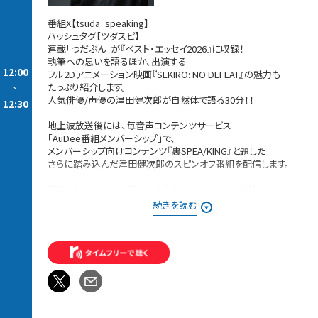
番組X【tsuda_speaking】
ハッシュタグ【ツダスピ】
連載「つだぶん」が『ベスト・エッセイ2026』に収録！
執筆への思いを語るほか、出演する
12:00
フル2Dアニメーション映画『SEKIRO: NO DEFEAT』の魅力も
-
たっぷり紹介します。
人気俳優/声優の津田健次郎が自然体で語る30分！！
12:30
地上波放送後には、毎音声コンテンツサービス
「AuDee番組メンバーシップ」で、
メンバーシップ向けコンテンツ『裏SPEA/KING』と題した
さらに踏み込んだ津田健次郎のスピンオフ番組を配信します。
番組ではリスナーのみなさんからのメッセージをお待ちしていま
す。
続きを読む
津田さんに話して欲しいこと、津田さんへの質問、
お悩み相談など、何でもOKです。
現在、番組メンバーシップコンテンツ『裏SPEA/KING』では
「おつかれサマーギフトキャンペーン」を開催中１
8月1日(土)0:00～8月31日(金)23:59の期間内に
ご応募いただいたメンバーシップ会員の方全員に、
津田さんの写真＋メッセージ入り、