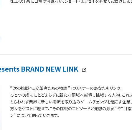
珠玉の洋楽に日常の何気ない、ショート・エッセイを寄せてお届けします
esents BRAND NEW LINK
“ 次の挑戦へ。変革者たちの物語 ” にリスナーのあなたもリンク。
ひとつの成功にとどまらずに新たな領域へ越境し挑戦する人物、これ
とらわれず業界に新しい潮流を取り込みゲームチェンジを起こす企業
方々をゲストに迎えて、“その挑戦のエピソードと発想の源泉” や“目指
ン” について伺っていきます。