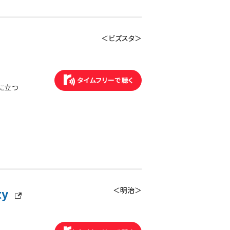
＜ビズスタ＞
に立つ
ty
＜明治＞