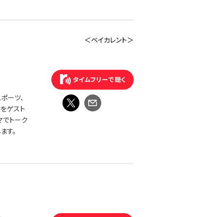
＜ベイカレント＞
ポーツ、
方をゲスト
マでトーク
ます。