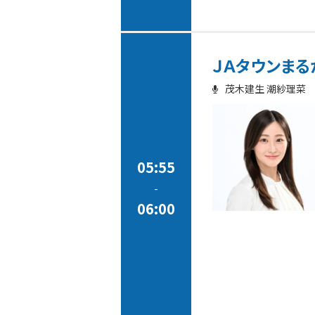
ＪＡタウンまる
茂木建生 潮紗理菜
05:55
-
06:00