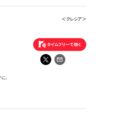
＜クレシア＞
マに、