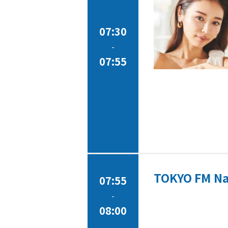
07:30
-
07:55
TOKYO FM Na
07:55
-
08:00