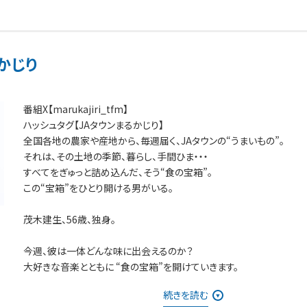
かじり
番組X【marukajiri_tfm】
ハッシュタグ【JAタウンまるかじり】
全国各地の農家や産地から、毎週届く、JAタウンの“うまいもの”。
それは、その土地の季節、暮らし、手間ひま・・・
すべてをぎゅっと詰め込んだ、そう“食の宝箱”。
この“宝箱”をひとり開ける男がいる。
茂木建生、56歳、独身。
今週、彼は一体どんな味に出会えるのか？
大好きな音楽とともに “食の宝箱”を開けていきます。
続きを読む
商品が気になったという方は「JAタウン」TOPページの