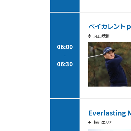
ベイカレント pr
丸山茂樹
06:00
-
06:30
Everlasting 
横山エリカ