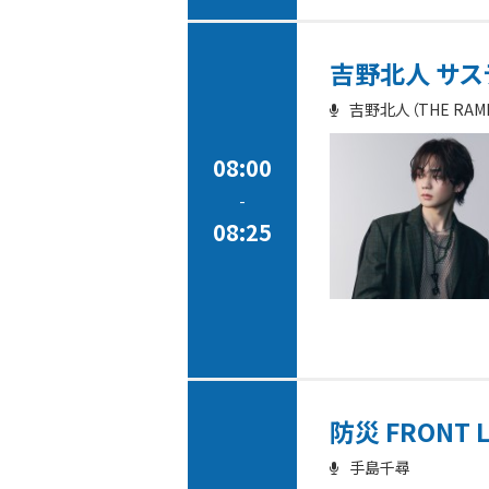
吉野北人 サステ
吉野北人（THE RAMPAG
08:00
-
08:25
防災 FRONT 
手島千尋