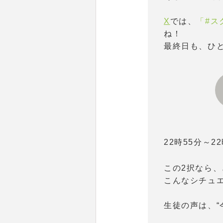
X
では、
「#ス
ね！
最終日も、ひ
22時55分～2
この2択なら
こんなシチュ
生徒の声は、“