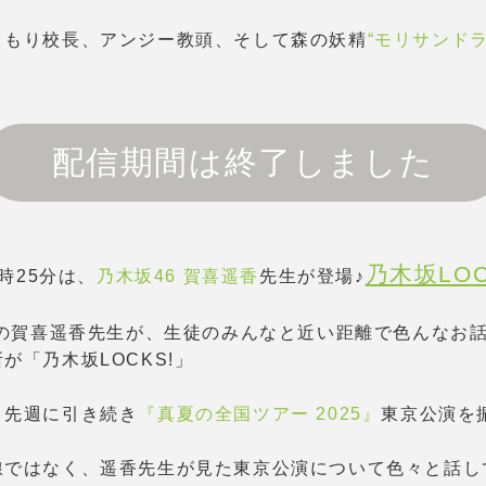
こもり校長、アンジー教頭、そして森の妖精
“モリサンドラ
！
配信期間は終了しました
乃木坂LOC
3時25分は、
乃木坂46 賀喜遥香
先生が登場♪
”の賀喜遥香先生が、生徒のみんなと近い距離で色んなお
が「乃木坂LOCKS!」
、先週に引き続き
『真夏の全国ツアー 2025』
東京公演を
線ではなく、遥香先生が見た東京公演について色々と話し