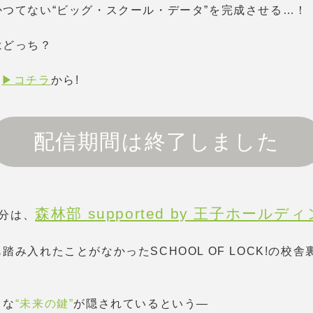
つてない“ビッグ・スクール・データ”を完成させる…！
はどっち？
は
▶︎コチラ
から!
配信期間は終了しました
森林部 supported by 王子ホールデ
6分は、
踏み入れたことがなかったSCHOOL OF LOCK!の校
々な
“未来の鍵”
が隠されているという—