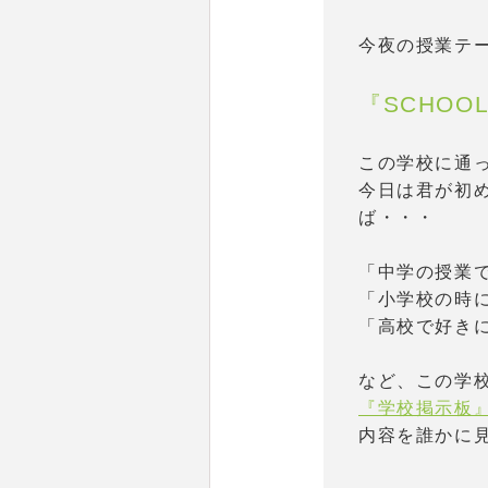
今夜の授業テ
『SCHOOL
この学校に通
今日は君が初め
ば・・・
「中学の授業
「小学校の時
「高校で好き
など、この学
『学校掲示板
内容を誰かに