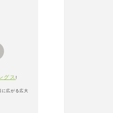
ィングス
!
舎裏に広がる広大