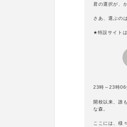
君の選択が、か
さあ、選ぶの
★特設サイト
23時～23時0
開校以来、誰も
な森。
ここには、様