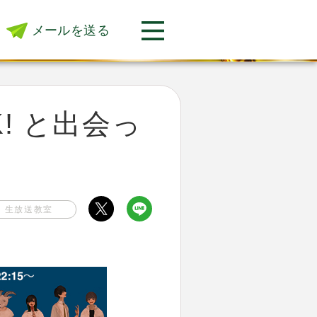
メールを送る
K! と出会っ
生放送教室