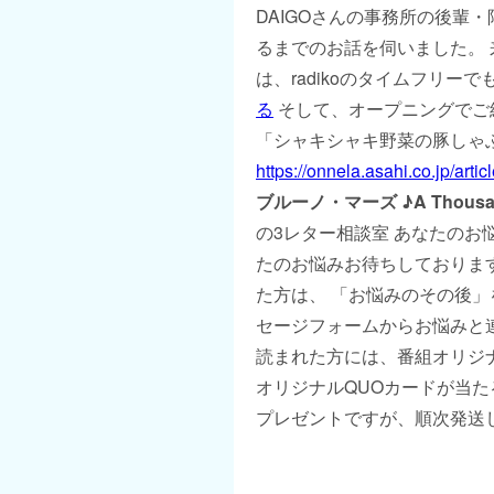
DAIGOさんの事務所の後輩
るまでのお話を伺いました。 
は、radikoのタイムフリー
る
そして、オープニングでご
「シャキシャキ野菜の豚しゃ
https://onnela.asahi.co.jp/arti
ブルーノ・マーズ
♪A Thousa
の3レター相談室 あなたのお
たのお悩みお待ちしております
た方は、 「お悩みのその後」
セージフォームからお悩みと
読まれた方には、番組オリジ
オリジナルQUOカードが当た
プレゼントですが、順次発送