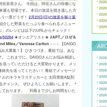
202
・阿佐辰美さん。 今回は、阿佐さんの俳優にな
202
来週も登場です。 本日の放送を聴き逃した方
202
でもう一度どうぞ！
2月23日(日)の放送を振り返
202
紹介した野菜をたっぷり食べられるメニュー
202
ぶ」のレシピは以下のURLからチェック！
cle/50264
★オンエアリスト★
♪APT.／ロゼ＆
nd Miles／Vanessa Carlton
-- -- -- 【DAIGO
悩み大募集！】 ひきつづき、番組では、あな
。 これまでに、DAIGOさんにお悩み相談し
202
を送っていただけると大変助かります。 メッ
202
連絡先を送ってください！ 番組でメッセージ
202
202
ナルのキラキラステッカーと 太田胃散A錠剤
202
るチャンス。 ぜひよろしくお願いします。 ＊
202
しております。 到着まで少しお時間をいた
202
202