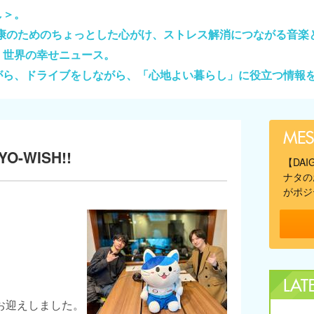
し＞。
健康のためのちょっとした心がけ、ストレス解消につながる音楽
、世界の幸せニュース。
がら、ドライブをしながら、「心地よい暮らし」に役立つ情報
O-WISH!!
【DA
ナタの
がポジ
お迎えしました。