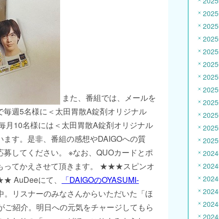
202
202
202
202
202
202
202
202
また、番組では、メールを
202
で毎週5名様に＜太田胃散A錠剤オリジナル
202
毎月10名様には＜太田胃散A錠剤オリジナル
202
ます。是非、番組の感想やDAIGOへの質
202
募してください。 ※なお、QUOカードとポ
202
もってかえさせて頂きます。 ★★★スピンオ
202
202
 AuDeeにて、
「DAIGOのOYASUMI-
202
新中。リスナーのみなさんからいただいた「ほ
202
Oがご紹介。明日への元気をチャージしてもら
202