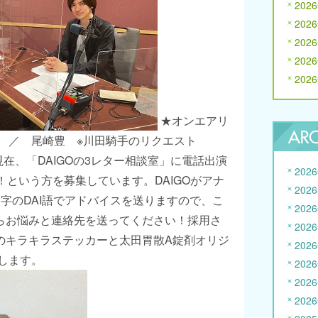
202
202
202
202
202
★オンエアリ
 ／ 尾崎豊 ※川田騎手のリクエスト
在、「DAIGOの3レター相談室」に電話出演
202
！という方を募集しています。DAIGOがアナ
202
字のDAI語でアドバイスを送りますので、こ
202
らお悩みと連絡先を送ってください！採用さ
202
のキラキラステッカーと太田胃散A錠剤オリジ
202
します。
202
202
202