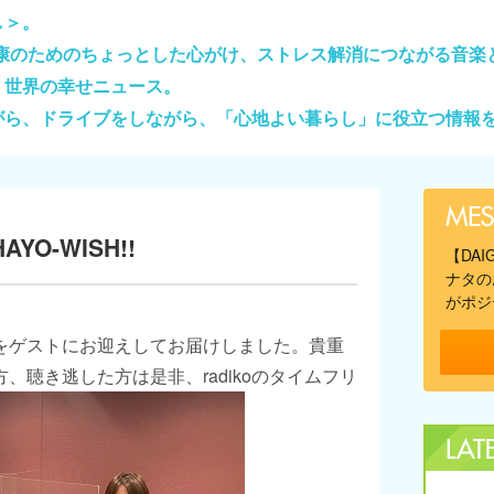
し＞。
健康のためのちょっとした心がけ、ストレス解消につながる音楽
、世界の幸せニュース。
がら、ドライブをしながら、「心地よい暮らし」に役立つ情報
O-WISH!!
【DA
ナタの
がポジ
をゲストにお迎えしてお届けしました。貴重
、聴き逃した方は是非、radikoのタイムフリ