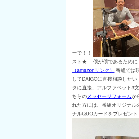
ーで！！
スト★ 僕が僕であるために
（amazonリンク）
番組では現
してDAIGOに直接相談したい
タに直接、アルファベット3文
ちらの
メッセージフォーム
か
れた方には、番組オリジナル
ナルQUOカードをプレゼント