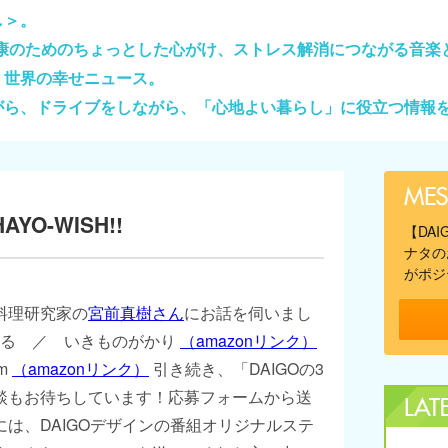
し＞。
健康のためのちょっとした心がけ、ストレス解消につながる音楽
、世界の幸せニュース。
がら、ドライブをしながら、「心地よい暮らし」に役立つ情報
O-WISH!!
【DA
ナタの
がポジ
料理研究家の
宮前真樹さん
にお話を伺いまし
きる ／ いきものがかり
（amazonリンク）
sm
（amazonリンク）
引き続き、「DAIGOの3
談もお待ちしています！応募フォームから送
は、DAIGOデザインの番組オリジナルステ