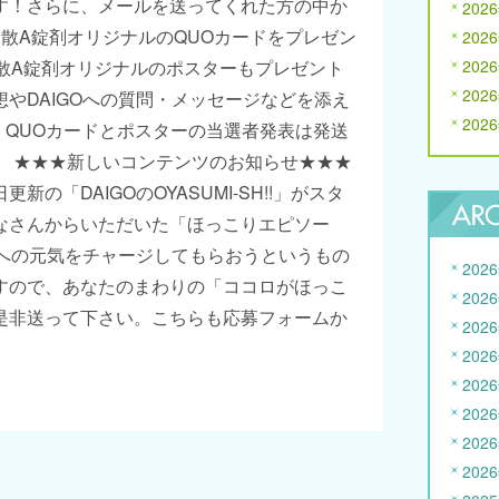
す！さらに、メールを送ってくれた方の中か
202
散A錠剤オリジナルのQUOカードをプレゼン
202
胃散A錠剤オリジナルのポスターもプレゼント
202
202
やDAIGOへの質問・メッセージなどを添え
202
、QUOカードとポスターの当選者発表は発送
。 ★★★新しいコンテンツのお知らせ★★★
更新の「DAIGOのOYASUMI-SH!!」がスタ
なさんからいただいた「ほっこりエピソー
日への元気をチャージしてもらおうというもの
202
すので、あなたのまわりの「ココロがほっこ
202
是非送って下さい。こちらも応募フォームか
202
202
202
202
202
202