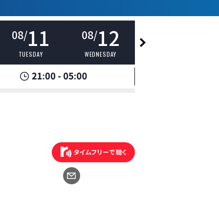
11
12
13
08/
08/
08/
TUESDAY
WEDNESDAY
THURSDAY