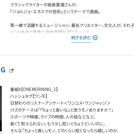
クラシックライターの板倉重雄さんが、
『ジョルジェ・エネスクの芸術』というテーマで選曲。
第一線で活躍するミュージシャン、著名クリエイター、文化人が、それ
メンド楽曲で素敵な音楽空間をプロデュース。
続きを読む
懐かしさを感じるナンバー、新たな出会いとなるようなナンバー等、幅
に、時代を超えた邦・洋楽の名曲をお届け！
NG
番組X【ONEMORNING_1】
ハッシュタグ【ワンモ】
日替わりのリスナーアンケート＜ワンコメ・ワンジャッジ＞
けさのテーマは「『ちょっと長いな』と思うモノありますか？」
スポーツや映画、ライブの時間、人の話などなど、
長くて耐えられない、もう少し短いとちょうどいいのに、
そんな「ちょっと長い」モノ、どのくらい短くなったら嬉しいのか、