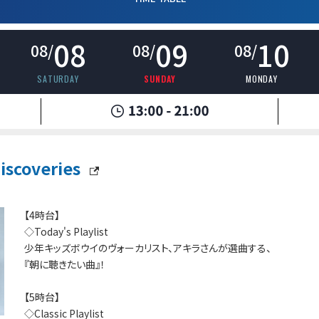
08
09
10
08/
08/
08/
SATURDAY
SUNDAY
MONDAY
scoveries
【4時台】
◇Today's Playlist
少年キッズボウイのヴォーカリスト、アキラさんが選曲する、
『朝に聴きたい曲』！
【5時台】
◇Classic Playlist