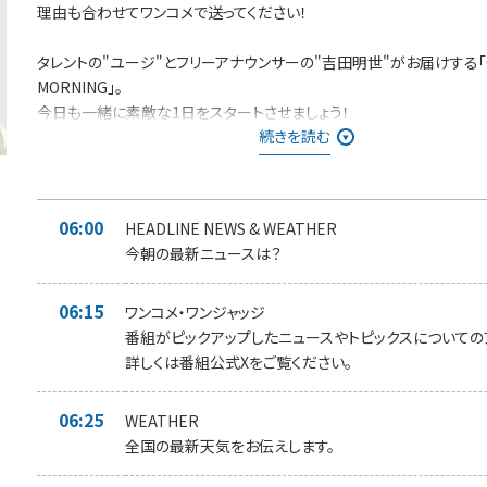
理由も合わせてワンコメで送ってください！
タレントの"ユージ"とフリーアナウンサーの"吉田明世"がお届けする「
MORNING」。
今日も一緒に素敵な1日をスタートさせましょう！
続きを読む
日替わりのリスナーアンケート＜ワンコメ・ワンジャッジ＞
番組Xでのアンケート
⇨投票は
★ONE MORNING 公式Xで実施！★
また「#ワンモ」であなた
06:00
HEADLINE NEWS & WEATHER
コメを募集中です！
今朝の最新ニュースは？
みなさんからの「BEST HITS REQUEST」もHPから募集中！！
06:15
採用された方には番組オリジナルステッカーをプレゼントしています。
ワンコメ・ワンジャッジ
番組がピックアップしたニュースやトピックスについての
＊時間多少前後する場合があります。
詳しくは番組公式Xをご覧ください。
また、内容も一部変更となる場合があります＊
06:25
WEATHER
全国の最新天気をお伝えします。