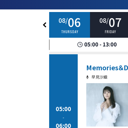
05
06
07
08/
08/
08/
WEDNESDAY
THURSDAY
FRIDAY
Memories＆Di
早見沙織
05:00
-
06:00