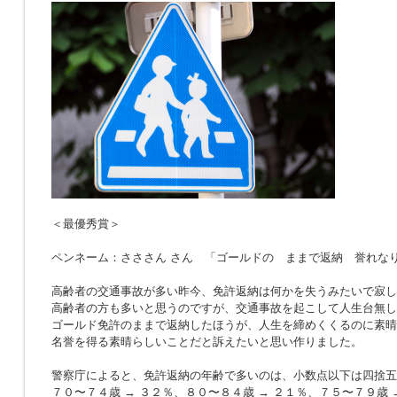
＜最優秀賞＞
ペンネーム：さささん さん 「ゴールドの ままで返納 誉れな
高齢者の交通事故が多い昨今、免許返納は何かを失うみたいで寂し
高齢者の方も多いと思うのですが、交通事故を起こして人生台無し
ゴールド免許のままで返納したほうが、人生を締めくくるのに素晴
名誉を得る素晴らしいことだと訴えたいと思い作りました。
警察庁によると、免許返納の年齢で多いのは、小数点以下は四捨五
７０〜７４歳 → ３２％、８０〜８４歳 → ２１％、７５〜７９歳 