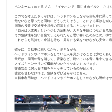
ペンネーム：めぐる さん 「イヤホンで 聞こえぬベルと さけ
この句を考えたきっかけは、ヘッドホンをしながら自転車に乗って
危ないなと思ったと同時にどうしたらそうしことによる事故を減ら
国語の授業で交通安全川柳の応募をすることになりました。
「自分は大丈夫」という少しの油断が、大きな事故につながる危険
その危険性を短い言葉で伝えられたらと思い書いたのがこの川柳で
これからも気持ちに余裕を持ち、周りにも気をつけながら安全に過
確かに、自転車に乗りながら、歩きながら、
ヘッドフォンやイヤホンをしている人を見かけることは少なくあり
最近は、周囲の音を消して、音楽など、聴いている音に集中できる
ノイズキャンセリング機能がついたイヤホンもあります。
交通安全に関わる情報をキャッチしているのが目と耳。
聴覚を使わなければ、危険を呼び込みかねません。
自転車利用時は、ヘッドフォンやイヤホンをしてのながら運転はや