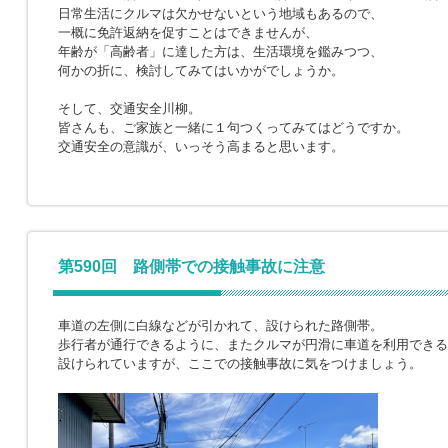
日常生活にクルマは欠かせないという地域もあるので、
一概に免許返納を促すことはできませんが、
年齢が「高齢者」に達した方は、生活環境を鑑みつつ、
何かの折に、検討してみてはいかがでしょうか。
そして、交通安全川柳。
皆さんも、ご家族と一緒に１句つくってみてはどうですか。
交通安全の意識が、いっそう高まると思います。
第590回 路側帯での接触事故に注意
車道の左側に白線などが引かれて、設けられた路側帯。
歩行者が通行できるように、またクルマが円滑に車道を利用できる
設けられていますが、ここでの接触事故に気をつけましょう。