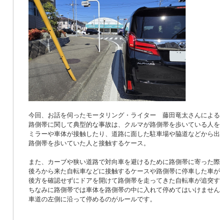
今回、お話を伺ったモータリング・ライター 藤田竜太さんによる
路側帯に関して典型的な事故は、クルマが路側帯を歩いている人を
ミラーや車体が接触したり、道路に面した駐車場や脇道などから出
路側帯を歩いていた人と接触するケース。
また、カーブや狭い道路で対向車を避けるために路側帯に寄った際
後ろから来た自転車などに接触するケースや路側帯に停車した車が
後方を確認せずにドアを開けて路側帯を走ってきた自転車が追突す
ちなみに路側帯では車体を路側帯の中に入れて停めてはいけません
車道の左側に沿って停めるのがルールです。