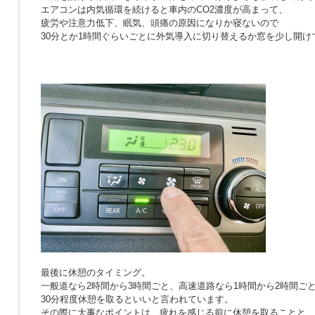
エアコンは内気循環を続けると車内のCO2濃度が高まって、
疲労や注意力低下、眠気、頭痛の原因になりか寝ないので
30分とか1時間ぐらいごとに外気導入に切り替えるか窓を少し開け
最後に休憩のタイミング。
一般道なら2時間から3時間ごと、高速道路なら1時間から2時間ご
30分程度休憩を取るといいと言われています。
その際に大事なポイントは、疲れを感じる前に休憩を取ることと