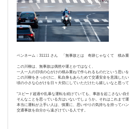
ペンネーム：31111 さん 「無事故とは 奇跡じゃなくて 積み
この川柳は、無事故は偶然や運とかではなく、
一人一人の日頃の心がけの積み重ねで作られるものだという思いを
この川柳をきっかけに、私自身もあらためて交通安全を意識したい
頃の小さな心がけを日々大切にしていただけたら嬉しいなと思って
“スピード超過や乱暴な運転を続けていても、事故を起こさない自分
そんなことを思っている方はいないでしょうか。それはこれまで運
本当に運転が上手い人は、慎重に、思いやりの気持ちを持ってハン
交通事故を自分から遠ざけている人です。