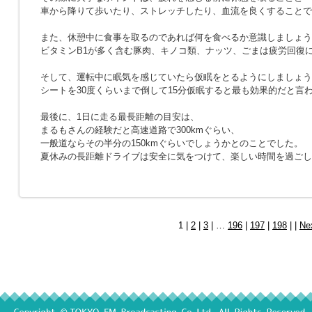
車から降りて歩いたり、ストレッチしたり、血流を良くすることで
また、休憩中に食事を取るのであれば何を食べるか意識しましょう
ビタミンB1が多く含む豚肉、キノコ類、ナッツ、ごまは疲労回復
そして、運転中に眠気を感じていたら仮眠をとるようにしましょう
シートを30度くらいまで倒して15分仮眠すると最も効果的だと言
最後に、1日に走る最長距離の目安は、
まるもさんの経験だと高速道路で300kmぐらい、
一般道ならその半分の150kmぐらいでしょうかとのことでした。
夏休みの長距離ドライブは安全に気をつけて、楽しい時間を過ごし
1 |
2
|
3
| …
196
|
197
|
198
| |
Ne