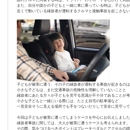
また、自分や誰かの子どもと一緒に車に乗っている時は、子どもが
近くで動いている縁故者が運転するクルマと接触事故を起こさない
子どもが被害に遭う、その子の縁故者が運転する事故が起きるのは
小さな子どもは、まだ交通事故の危険性を理解していないことと
縁故者にあたる方々が子どもを見守る意識が不十分であることが考
小さな子どもと一緒にいる際には、たとえ自宅の駐車場など
一見安全そうに見える場所でも手をつないだりして安全に見守って
今回は子どもが被害に遭ってしまうケースを中心にお伝えしました
縁故者事故に関しては、大人が被害に遭うケースも考えられます。
その際、気をつけるべきポイントはブレーキペダルとアクセルの踏