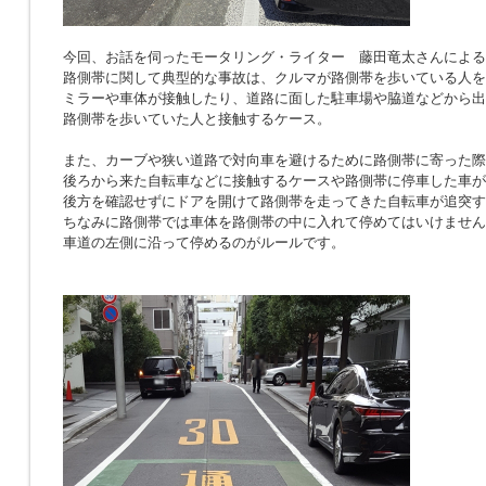
今回、お話を伺ったモータリング・ライター 藤田竜太さんによる
路側帯に関して典型的な事故は、クルマが路側帯を歩いている人を
ミラーや車体が接触したり、道路に面した駐車場や脇道などから出
路側帯を歩いていた人と接触するケース。
また、カーブや狭い道路で対向車を避けるために路側帯に寄った際
後ろから来た自転車などに接触するケースや路側帯に停車した車が
後方を確認せずにドアを開けて路側帯を走ってきた自転車が追突す
ちなみに路側帯では車体を路側帯の中に入れて停めてはいけません
車道の左側に沿って停めるのがルールです。