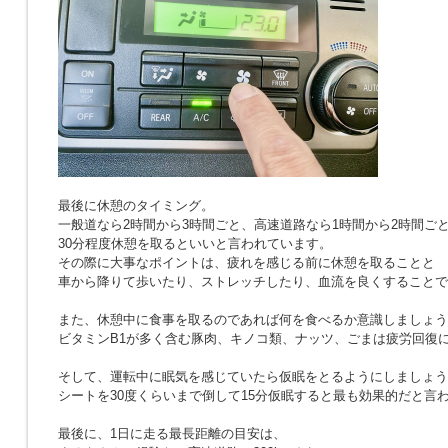
最後に休憩のタイミング。
一般道なら2時間から3時間ごと、高速道路なら1時間から2時間ご
30分程度休憩を取るといいと言われています。
その際に大事なポイントは、疲れを感じる前に休憩を取ることと
車から降りて歩いたり、ストレッチしたり、血流を良くすることで
また、休憩中に食事を取るのであれば何を食べるか意識しましょう
ビタミンB1が多く含む豚肉、キノコ類、ナッツ、ごまは疲労回復
そして、運転中に眠気を感じていたら仮眠をとるようにしましょう
シートを30度くらいまで倒して15分仮眠すると最も効果的だと言
最後に、1日に走る最長距離の目安は、