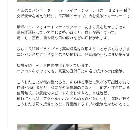
今回のコメンテーター カーライフ・ジャーナリスト まるも亜希
交通安全を考えた時に、長距離ドライブに潜む危険のキーワードは
最近のクルマはオートマティック車で、あまり足を動かしません。
長時間運転していて同じ姿勢が続くと、血行が悪くなって、
肩こり、腰痛、腕や足や目の疲れなどの症状が出ます。
さらに長距離ドライブでは高速道路を利用することが多くなります
エンジン音や走行音などの音や振動は、無意識のうちに耳や脳が疲
猛暑が続く今、車内熱中症も増えています。
エアコンをかけてても、真夏の直射日光を浴び続けるのは危険。
こうしたことが積み重なると、あらゆる事故に繋がる可能性があり
標識や歩行者など、必要な視覚情報の見落とし。前方不注意による
信号無視。無意識でスピードを出しすぎる。車線逸脱。
疲れてくれば、アクセルやハンドルの操作が雑になり、運転が荒く
こうした状況を想像すると、長距離ドライブの危険性がわかるでし