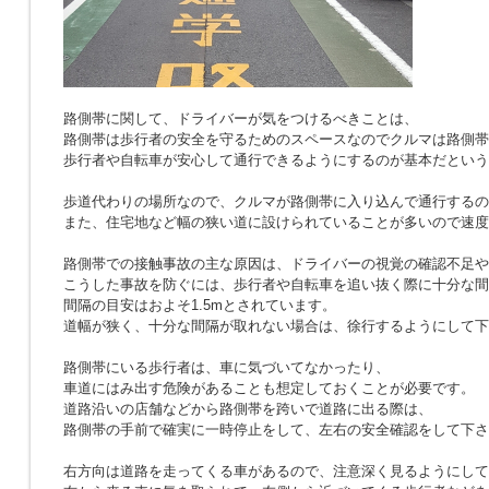
路側帯に関して、ドライバーが気をつけるべきことは、
路側帯は歩行者の安全を守るためのスペースなのでクルマは路側帯
歩行者や自転車が安心して通行できるようにするのが基本だという
歩道代わりの場所なので、クルマが路側帯に入り込んで通行するの
また、住宅地など幅の狭い道に設けられていることが多いので速度
路側帯での接触事故の主な原因は、ドライバーの視覚の確認不足や
こうした事故を防ぐには、歩行者や自転車を追い抜く際に十分な間
間隔の目安はおよそ1.5mとされています。
道幅が狭く、十分な間隔が取れない場合は、徐行するようにして下
路側帯にいる歩行者は、車に気づいてなかったり、
車道にはみ出す危険があることも想定しておくことが必要です。
道路沿いの店舗などから路側帯を跨いで道路に出る際は、
路側帯の手前で確実に一時停止をして、左右の安全確認をして下さ
右方向は道路を走ってくる車があるので、注意深く見るようにして