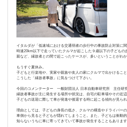
イタルダが「低速域における交通弱者の歩行中の事故防止対策に関
時速20km以下で走っていたクルマが起こした９歳以下の子どもの
親など、縁故者との間で起こったケースが、多いということがわか
もうすぐ夏休み。
子どもと行楽地や、実家や親族や友人の家にクルマで出かけること
こうした「縁故者事故」に気をつけて下さい。
今回のコメンテーター 一般財団法人 日本自動車研究所 主任研究
縁故者事故が主に発生する場所や状況は、自宅の駐車場やその近辺
子どもの送迎に際して車が発進や後退する時に起こる傾向が見られ
理由としては、子どもの身長の低さ、クルマの構造やドライバーの
車側から見ると子どもが隠れてしまうこと。また、子どもは衝動的
知らないうちに車に寄ってきていて事故が発生することもあります