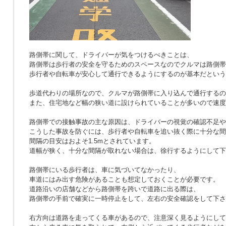
路側帯に関して、ドライバーが気をつけるべきことは、
路側帯は歩行者の安全を守るためのスペースなのでクルマは路側帯
歩行者や自転車が安心して通行できるようにするのが基本だという
歩道代わりの場所なので、クルマが路側帯に入り込んで通行するの
また、住宅地など幅の狭い道に設けられていることが多いので速度
路側帯での接触事故の主な原因は、ドライバーの視覚の確認不足や
こうした事故を防ぐには、歩行者や自転車を追い抜く際に十分な間
間隔の目安はおよそ1.5mとされています。
道幅が狭く、十分な間隔が取れない場合は、徐行するようにして下
路側帯にいる歩行者は、車に気づいてなかったり、
車道にはみ出す危険があることも想定しておくことが必要です。
道路沿いの店舗などから路側帯を跨いで道路に出る際は、
路側帯の手前で確実に一時停止をして、左右の安全確認をして下さ
右方向は道路を走ってくる車があるので、注意深く見るようにして