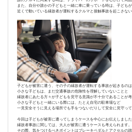
また、自分や誰かの子どもと一緒に車に乗っている時は、子どもが
近くで動いている縁故者が運転するクルマと接触事故を起こさない
子どもが被害に遭う、その子の縁故者が運転する事故が起きるのは
小さな子どもは、まだ交通事故の危険性を理解していないことと
縁故者にあたる方々が子どもを見守る意識が不十分であることが考
小さな子どもと一緒にいる際には、たとえ自宅の駐車場など
一見安全そうに見える場所でも手をつないだりして安全に見守って
今回は子どもが被害に遭ってしまうケースを中心にお伝えしました
縁故者事故に関しては、大人が被害に遭うケースも考えられます。
その際、気をつけるべきポイントはブレーキペダルとアクセルの踏