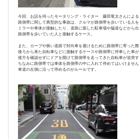
今回、お話を伺ったモータリング・ライター 藤田竜太さんによる
路側帯に関して典型的な事故は、クルマが路側帯を歩いている人を
ミラーや車体が接触したり、道路に面した駐車場や脇道などから出
路側帯を歩いていた人と接触するケース。
また、カーブや狭い道路で対向車を避けるために路側帯に寄った際
後ろから来た自転車などに接触するケースや路側帯に停車した車が
後方を確認せずにドアを開けて路側帯を走ってきた自転車が追突す
ちなみに路側帯では車体を路側帯の中に入れて停めてはいけません
車道の左側に沿って停めるのがルールです。