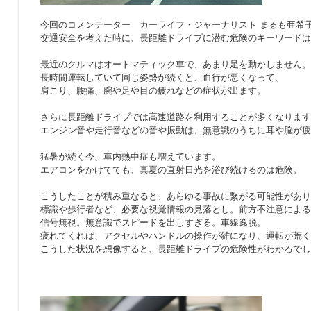
今回のコメンテーター カーライフ・ジャーナリスト まるも亜希
交通安全を考えた時に、長距離ドライブに潜む危険のキーワードは
最近のクルマはオートマティック車で、あまり足を動かしません。
長時間運転していて同じ姿勢が続くと、血行が悪くなって、
肩こり、腰痛、腕や足や目の疲れなどの症状が出ます。
さらに長距離ドライブでは高速道路を利用することが多くなります
エンジン音や走行音などの音や振動は、無意識のうちに耳や脳が疲
猛暑が続く今、車内熱中症も増えています。
エアコンをかけてても、真夏の直射日光を浴び続けるのは危険。
こうしたことが積み重なると、あらゆる事故に繋がる可能性があり
標識や歩行者など、必要な視覚情報の見落とし。前方不注意による
信号無視。無意識でスピードを出しすぎる。車線逸脱。
疲れてくれば、アクセルやハンドルの操作が雑になり、運転が荒く
こうした状況を想像すると、長距離ドライブの危険性がわかるでし