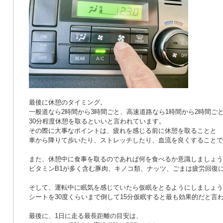
最後に休憩のタイミング。
一般道なら2時間から3時間ごと、高速道路なら1時間から2時間ご
30分程度休憩を取るといいと言われています。
その際に大事なポイントは、疲れを感じる前に休憩を取ることと
車から降りて歩いたり、ストレッチしたり、血流を良くすることで
また、休憩中に食事を取るのであれば何を食べるか意識しましょう
ビタミンB1が多く含む豚肉、キノコ類、ナッツ、ごまは疲労回復
そして、運転中に眠気を感じていたら仮眠をとるようにしましょう
シートを30度くらいまで倒して15分仮眠すると最も効果的だと言
最後に、1日に走る最長距離の目安は、