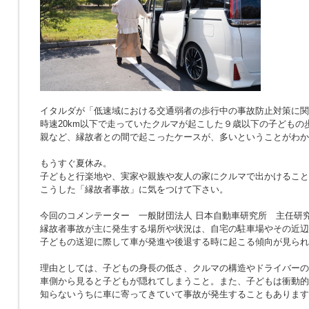
イタルダが「低速域における交通弱者の歩行中の事故防止対策に関
時速20km以下で走っていたクルマが起こした９歳以下の子どもの
親など、縁故者との間で起こったケースが、多いということがわか
もうすぐ夏休み。
子どもと行楽地や、実家や親族や友人の家にクルマで出かけること
こうした「縁故者事故」に気をつけて下さい。
今回のコメンテーター 一般財団法人 日本自動車研究所 主任研究
縁故者事故が主に発生する場所や状況は、自宅の駐車場やその近辺
子どもの送迎に際して車が発進や後退する時に起こる傾向が見られ
理由としては、子どもの身長の低さ、クルマの構造やドライバーの
車側から見ると子どもが隠れてしまうこと。また、子どもは衝動的
知らないうちに車に寄ってきていて事故が発生することもあります