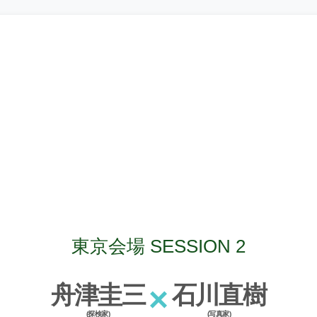
東京会場 SESSION 2
舟津圭三
×
石川直樹
(探検家)
(写真家)