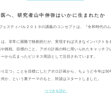
究医へ、研究者山中伸弥はいかに生まれたか
Mフェスティバル２０１９の講義のコンセプトは、『令和時代の
とは、非常に困難で独創的だが、実現すれば大きなインパクトを
画や挑戦、目標のこと。アポロ計画の時に用いられたキャッチフ
レーから広まったビジネス用語として注目されています。
降り立つ」ことを目標にしたアポロ計画から、ちょうど今年は50
は何か、という裏テーマのもと、対談はスタートしました。
つづきを読む