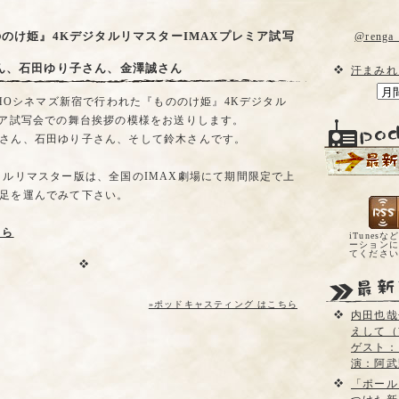
のけ姫』4KデジタルリマスターIMAXプレミア試写
@reng
ん、石田ゆり子さん、金澤誠さん
汗まみれ
OHOシネマズ新宿で行われた『もののけ姫』4Kデジタル
ミア試写会での舞台挨拶の模様をお送りします。
さん、石田ゆり子さん、そして鈴木さんです。
タルリマスター版は、全国のIMAX劇場にて期間限定で上
足を運んでみて下さい。
ちら
iTunesな
ーションに
てくださ
»ポッドキャスティング はこちら
内田也哉
えして（
ゲスト：
演：阿武
「ポール