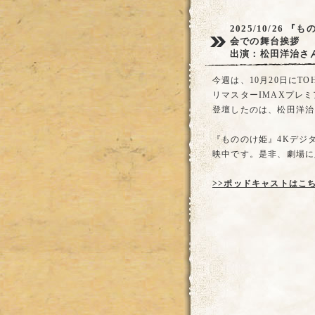
2025/10/26
『もの
会での舞台挨拶
出演：松田洋治さ
今週は、10月20日にT
リマスターIMAXプレ
登壇したのは、松田洋治
『もののけ姫』4Kデジ
映中です。是非、劇場に
>>ポッドキャストはこ