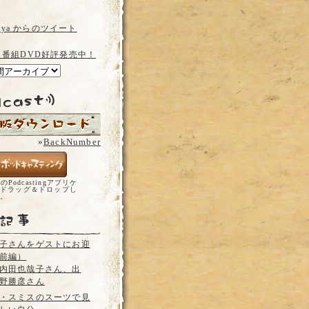
a_ya からのツイート
 番組DVD好評発売中！
»
BackNumber
どのPodcastingアプリケ
ドラッグ＆ドロップし
い。
子さんをゲストにお迎
前編）
内田也哉子さん、出
野勝彦さん
・スミスのスーツで見