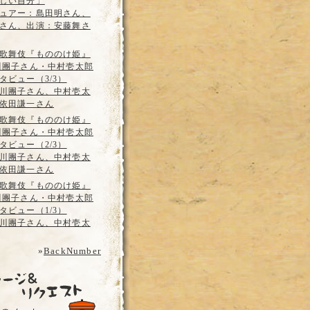
しい自分」
ュアー：島田明さん、
さん、出演：安藤舞さ
歌舞伎『もののけ姫』
川團子さん・中村壱太郎
タビュー（3/3）
川團子さん、中村壱太
依田謙一さん
歌舞伎『もののけ姫』
川團子さん・中村壱太郎
タビュー（2/3）
川團子さん、中村壱太
依田謙一さん
歌舞伎『もののけ姫』
川團子さん・中村壱太郎
タビュー（1/3）
川團子さん、中村壱太
»
BackNumber