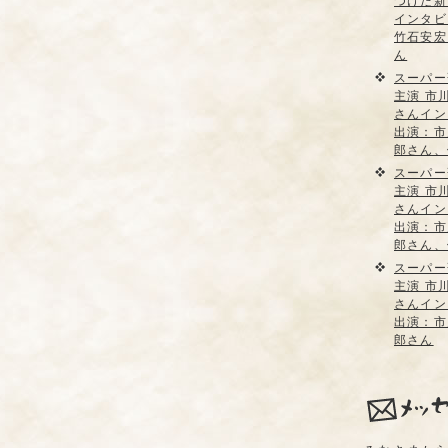
つけた新
インタビ
竹石安宏
ん
スーパー
主演 市
さんイン
出演：市
郎さん、
スーパー
主演 市
さんイン
出演：市
郎さん、
スーパー
主演 市
さんイン
出演：市
郎さん