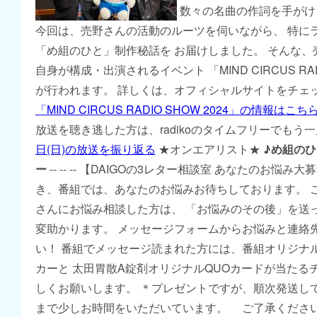
数々の名曲の作詞を手がけ
今回は、売野さんの活動のルーツを伺いながら、 特に
「め組のひと」制作秘話を お届けしました。 そんな、
自身が構成・出演されるイベント 「MIND CIRCUS RADI
が行われます。 詳しくは、オフィシャルサイトをチェ
「MIND CIRCUS RADIO SHOW 2024」の情報はこ
放送を聴き逃した方は、radikoのタイムフリーでもう
日(日)の放送を振り返る
★オンエアリスト★
♪め組の
ー
-- -- -- 【DAIGOの3レター相談室 あなたのお悩み
き、番組では、あなたのお悩みお待ちしております。 こ
さんにお悩み相談した方は、 「お悩みのその後」を送
変助かります。 メッセージフォームからお悩みと連絡
い！ 番組でメッセージ読まれた方には、番組オリジナ
カーと 太田胃散A錠剤オリジナルQUOカードが当たる
しくお願いします。 ＊プレゼントですが、順次発送し
まで少しお時間をいただいています。 ご了承くださ