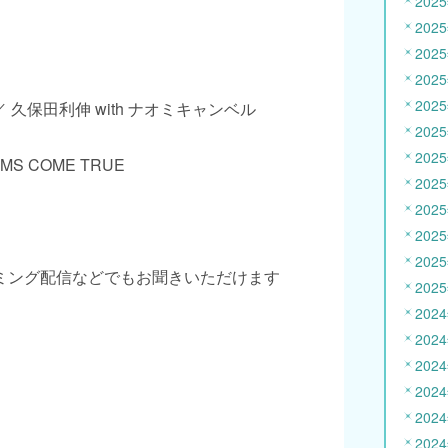
202
202
202
202
202
G ／ 久保田利伸 with ナオミキャンベル
202
202
AMS COME TRUE
202
202
202
202
ミング配信などでもお聞きいただけます
202
202
202
202
202
202
202