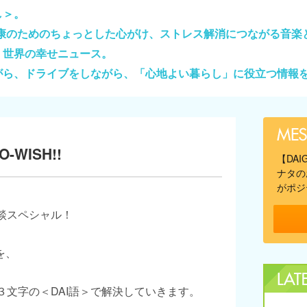
し＞。
健康のためのちょっとした心がけ、ストレス解消につながる音楽
、世界の幸せニュース。
がら、ドライブをしながら、「心地よい暮らし」に役立つ情報
-WISH!!
【DA
ナタの
がポジ
談スペシャル！
を、
ト３文字の＜DAI語＞で解決していきます。