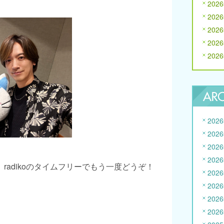
202
202
202
202
202
202
202
202
202
radikoのタイムフリーでもう一度どうぞ！
202
202
202
202