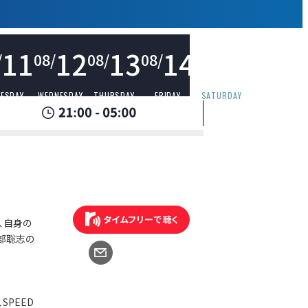
11
12
13
14
15
/
08/
08/
08/
08/
ESDAY
WEDNESDAY
THURSDAY
FRIDAY
SATURDAY
、自身の
部聡志の
SPEED