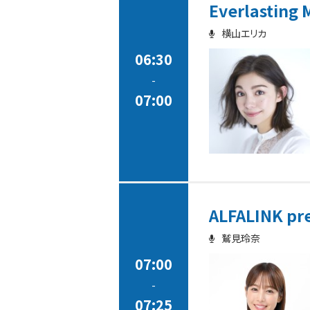
Everlasting 
横山エリカ
06:30
-
07:00
ALFALINK pr
鷲見玲奈
07:00
-
07:25