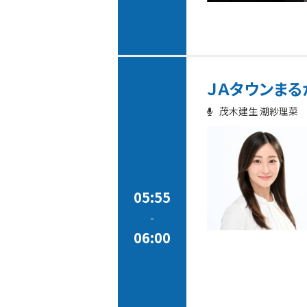
ＪＡタウンまる
茂木建生 潮紗理菜
05:55
-
06:00