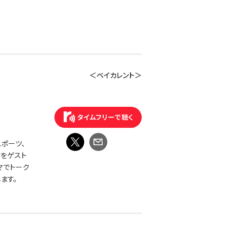
＜ベイカレント＞
ポーツ、
方をゲスト
マでトーク
ます。