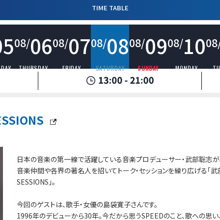
TIME TABLE
05
06
07
08
09
10
08/
08/
08/
08/
08/
08
SDAY
THURSDAY
FRIDAY
SATURDAY
SUNDAY
MONDAY
TU
SSIONS
日本の音楽の第一線で活躍している音楽プロデューサー・武部聡志が
音楽仲間や各界の著名人を招いてトーク・セッションを繰り広げる「武
SESSIONS」。
今回のゲストは、歌手・女優の島袋寛子さんです。
1996年のデビューから30年。今だから思うSPEEDのこと、歌への思い、