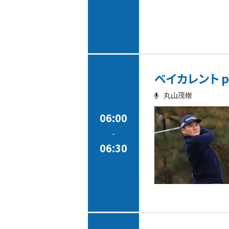
ベイカレント pr
丸山茂樹
06:00
-
06:30