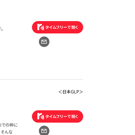
。
＜日本GLP＞
までの枠に
、そんな