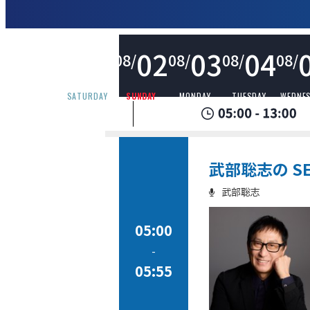
01
02
03
04
08/
08/
08/
08/
08/
SATURDAY
SUNDAY
MONDAY
TUESDAY
WEDNE
武部聡志の SE
武部聡志
05:00
-
05:55