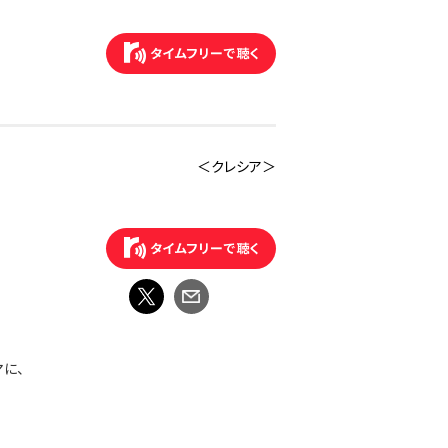
＜クレシア＞
マに、