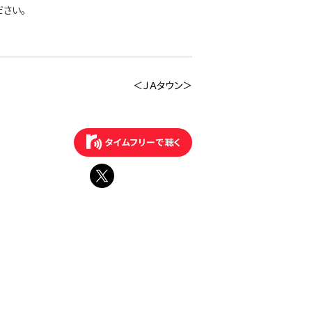
さい。
＜ＪＡタウン＞