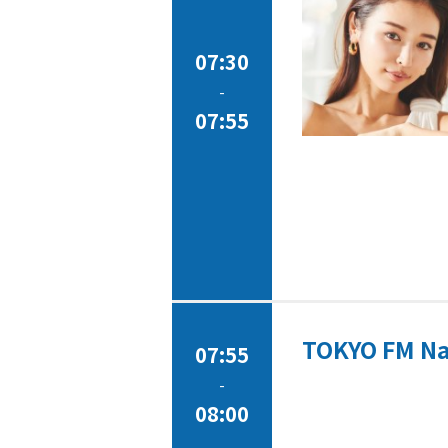
07:30
-
07:55
TOKYO FM Na
07:55
-
08:00