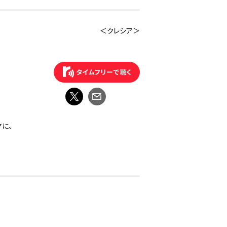
＜クレシア＞
マに、