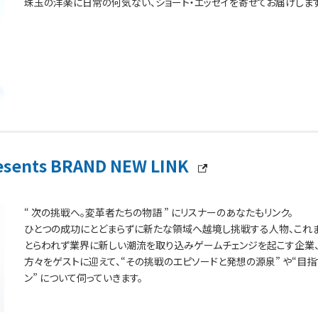
珠玉の洋楽に日常の何気ない、ショート・エッセイを寄せてお届けします
esents BRAND NEW LINK
“ 次の挑戦へ。変革者たちの物語 ” にリスナーのあなたもリンク。
ひとつの成功にとどまらずに新たな領域へ越境し挑戦する人物、これ
とらわれず業界に新しい潮流を取り込みゲームチェンジを起こす企業
方々をゲストに迎えて、“その挑戦のエピソードと発想の源泉” や“目指
ン” について伺っていきます。