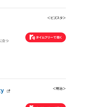
＜ビズスタ＞
に立つ
ty
＜明治＞