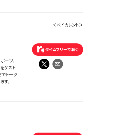
＜ベイカレント＞
ポーツ、
方をゲスト
マでトーク
ます。