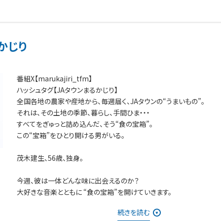
かじり
番組X【marukajiri_tfm】
ハッシュタグ【JAタウンまるかじり】
全国各地の農家や産地から、毎週届く、JAタウンの“うまいもの”。
それは、その土地の季節、暮らし、手間ひま・・・
すべてをぎゅっと詰め込んだ、そう“食の宝箱”。
この“宝箱”をひとり開ける男がいる。
茂木建生、56歳、独身。
今週、彼は一体どんな味に出会えるのか？
大好きな音楽とともに “食の宝箱”を開けていきます。
続きを読む
商品が気になったという方は「JAタウン」TOPページの