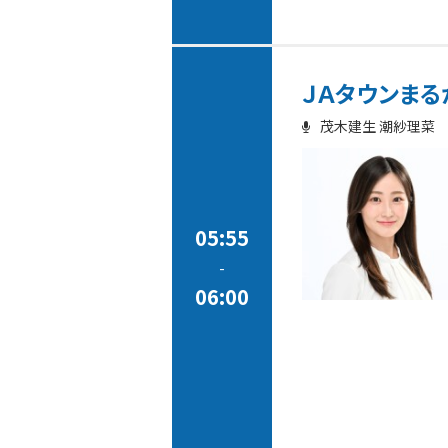
ＪＡタウンまる
茂木建生 潮紗理菜
05:55
-
06:00