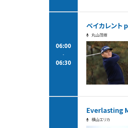
ベイカレント pr
丸山茂樹
06:00
-
06:30
Everlasting 
横山エリカ