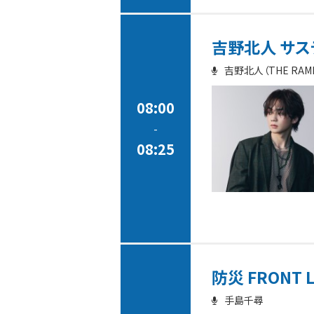
吉野北人 サステ
吉野北人（THE RAMPAG
08:00
-
08:25
防災 FRONT 
手島千尋