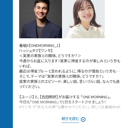
番組X【ONEMORNING_1】
ハッシュタグ【ワンモ】
＜実家の家族との関係、どうですか？＞
今週からお盆に入ります！実家に帰省するのが楽しみという方も
いれば、
最近は帰省ブルーと言われるように、帰るのが億劫という方も…
そこで、テーマは「実家の家族との関係、どうですか？」
実家の家族とのエピソード、楽しい話、言いづらい話、なんでも送
ってください。
【ユージ】と、【吉田明世】がお届けする 「ONE MORNING」。
今日も「ONE MORNING」で1日をスタートさせましょう！
#ワンモ で“あなたの声”も聞かせてください。 詳しくは番組のHP
もしくは番組公式Xをご覧ください。
選曲は、【 Best Hits Morning 】と題して、 朝に心地よい！1日のス
続きを読む
タートにピッタリな楽曲をセレクトしていきます。
今週も朝に聴きたい【 Best Hits Request 】、エピソードと共にお