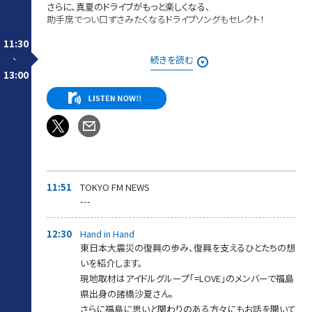
さらに、真夏のドライブがもっと楽しくなる、
助手席でつい口ずさみたくなるドライブソングもセレクト！
11:30
TOKYO FM ALL-TIME BEST
「いつまでも色あせない」、「時代が変わっても聴き続けたい」
-
続きを読む
古今東西のエバーグリーンな名曲をオンエア！
13:00
11:51
TOKYO FM NEWS
---
12:30
Hand in Hand
東日本大震災の復興の歩み、復興を支えるひとたちの想
いを紹介します。
現地取材はアイドルグループ「=LOVE」のメンバーで福島
県出身の諸橋沙夏さん。
さらに福島に思いと関わりのある方々にもお話を聞いて