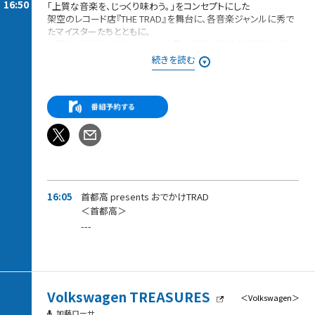
16:50
「上質な音楽を、じっくり味わう。」をコンセプトにした
架空のレコード店『THE TRAD』を舞台に、各音楽ジャンルに秀で
たマイスターたちとともに、
本質的で流行に左右されない上質な音楽と趣味の話題をお届
け！
続きを読む
店長は稲垣吾郎、専属店員は、フリーアナウンサー山本里菜。
★「ハマ・オカモトのAFTER THE TRAD」「専属店員・山本里菜、森
音朱里のTRAD日誌〜B面トーク〜」を配信中！
TOKYO FMもしくはTHE TRADのHPリンクからアクセスして聞い
てください。
また、spotifyやradikoポッドキャストなどで聞いていた方は今ま
で通りお聞きいただけます。
16:05
首都高 presents おでかけTRAD
＜首都高＞
---
Volkswagen TREASURES
＜Volkswagen＞
加藤ローサ