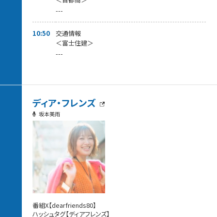
---
10:50
交通情報
＜富士住建＞
---
ディア・フレンズ
坂本美雨
番組X【dearfriends80】
ハッシュタグ【ディアフレンズ】