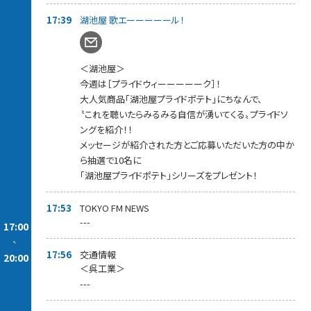
今週は［プライドウィーーーーーク］！
17:39
湖池屋 歌エーーーーール！
大人気商品「湖池屋プライドポテト」にちなんで、
〝これを聴いたらみるみる自信が湧いてくる〟プライドソングを紹
介！！
メッセージが紹介された方とご応募いただいた方の中から抽選で
＜湖池屋＞
10名に
今週は［プライドウィーーーーーク］！
「湖池屋プライドポテト」シリーズをプレゼント！
大人気商品「湖池屋プライドポテト」にちなんで、
18時00分頃 【キリン一番搾り あなたにCongratulations!】
〝これを聴いたらみるみる自信が湧いてくる〟プライドソ
自分の誕生日、大切な人の誕生日、初めて付き合った日、会社に
ングを紹介！！
受かった日などなど...
メッセージが紹介された方とご応募いただいた方の中か
スカロケからあなたに、Congratulations!の乾杯をお送りします！
ら抽選で10名に
18時15分頃【桃屋の秒メシ】
「湖池屋プライドポテト」シリーズをプレゼント！
リスナー社員が考案する「桃屋」の商品を使った秒でできる簡単
レシピをご紹介します！
17:53
TOKYO FM NEWS
8月は「桃屋のきざみにんにくを使った秒メシ」！
---
17:00
19時05分頃【ゆけ！今週の一番店】
-
「キリン一番搾り」が飲める都内のビールスポットを一番ガール
17:56
交通情報
20:00
が生レポート！
＜呉工業＞
---
19時20分頃【小林幸子さん来社】
「新潟県民栄誉賞」受賞！
「新潟観光大使」でもある小林幸子さんがご登場！