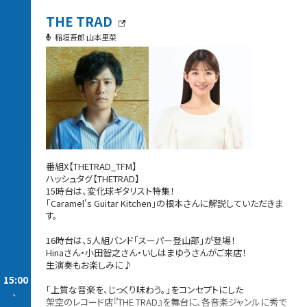
THE TRAD
稲垣吾郎 山本里菜
番組X【THETRAD_TFM】
ハッシュタグ【THETRAD】
15時台は、変化球ギタリスト特集！
「Caramel's Guitar Kitchen」の根本さんに解説していただきま
す。
16時台は、5人組バンド「スーパー登山部」が登場！
Hinaさん・小田智之さん・いしはまゆうさんがご来店！
生演奏もお楽しみに♪
15:00
「上質な音楽を、じっくり味わう。」をコンセプトにした
-
架空のレコード店『THE TRAD』を舞台に、各音楽ジャンルに秀で