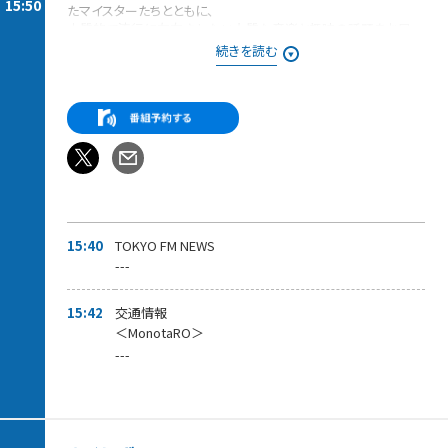
15:50
たマイスターたちとともに、
本質的で流行に左右されない上質な音楽と趣味の話題をお届
け！
続きを読む
店長は稲垣吾郎、専属店員は、フリーアナウンサー山本里菜。
★「ハマ・オカモトのAFTER THE TRAD」「専属店員・山本里菜、森
音朱里のTRAD日誌〜B面トーク〜」を配信中！
TOKYO FMもしくはTHE TRADのHPリンクからアクセスして聞い
てください。
また、spotifyやradikoポッドキャストなどで聞いていた方は今ま
で通りお聞きいただけます。
15:40
TOKYO FM NEWS
---
15:42
交通情報
＜MonotaRO＞
---