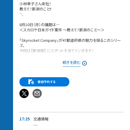
小林幸子さん来社！
教えて！新潟のこと!!
＼
8月10日（月）の議題は⋯
＜スカロケ日本ガイド案件 〜教えて！新潟のこと〜＞
「Skyrocket Company」が47都道府県の魅力を探るこのシリー
ズ。
今回は【新潟県】 にスポットを当てていきます！
皆さんが知っている新潟県の魅力を教えてください！
続きを読む
例えば⋯
・先日開催された日本三大花火「長岡花火」は最高でした！
・ウチは金物の町・燕三条で作られた包丁をずっと使っています！
・目白の田中角栄邸から新潟の実家まで、曲がるのは3回だけの
伝説が好きです！
そしてゲストに、ピコ太郎さんの“都道府県ソング”の集大成であ
る
『47都道府県 feat. 小林幸子』をリリースした、
新潟県・新潟市出身である小林幸子さんが来社!!
17:25
交通情報
---
17時35分頃【湖池屋歌エーーーーール】