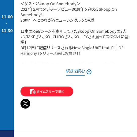
＜ゲスト：Skoop On Somebody＞
2027年2月でメジャーデビュー30周年を迎えるSkoop On
Somebody！
11:00
30周年へとつながるニューシングルをOA♬
-
11:30
日本のR＆Bシーンを牽引してきたSkoop On Somebodyの3人
が、TAKEさん、KO-ICHIROさん、KO-HEYさん揃ってスタジオに登
場！
8月12日に配信リリースされるNew Single「90° feat. Full Of
Harmony」をリリース前にお届け！！
また、現在開催中のアコースティックライブシリーズの話や、
S.O.S.の今の音作りについて。
続きを読む
さらには、3人のプライベートな一面も垣間見える、質問ボックス
のコーナーもお届けします♪