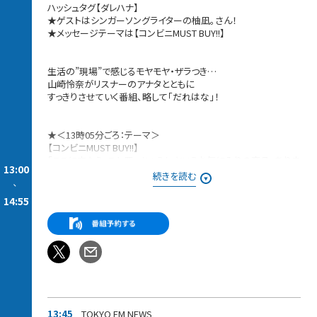
ハッシュタグ【ダレハナ】
★ゲストはシンガーソングライターの柚凪。さん！
★メッセージテーマは【コンビニMUST BUY!!】
生活の”現場”で感じるモヤモヤ・ザラつき…
山崎怜奈がリスナーのアナタとともに
すっきりさせていく番組、略して「だれはな」！
★＜13時05分ごろ：テーマ＞
【コンビニMUST BUY!!】
「ここに来たら、これ買っちゃう！」というお気に入りの商品、ありま
13:00
せんか？
続きを読む
-
今日はあなたの「コンビニMUST BUY!!」を教えてください！
14:55
商品のジャンルは何でもOK！
ぜひ、コンビニの名前と、具体的な商品名。
必ず買ってしまう理由やこだわりも一緒に送ってください！
★＜13時35分ごろ：誰かに話したくなるウワサワード＞
★＜ゲスト＞
ゲストはシンガーソングライターの柚凪。さん！
新曲のお話や、なんと弾き語りも披露していただきます！
13:45
TOKYO FM NEWS