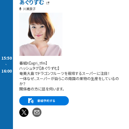
あぐりずむ
川瀬良子
15:50
番組X【agri_tfm】
-
ハッシュタグ【あぐりずむ】
16:00
奄美大島でドラゴンフルーツを栽培するスーパーに注目！
一体なぜ、スーパーが自らこの南国の果物の生産をしているの
か？
関係者の方に話を伺います。