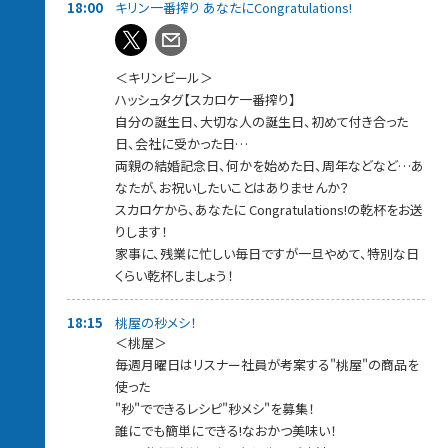
18:00
キリン一番搾り あなたにCongratulations!
＜キリンビール＞
ハッシュタグ【スカロケ一番搾り】
自分の誕生日、大切な人の誕生日、初めて付き合った
日、会社に受かった日…
両親の結婚記念日、何かを始めた日、周年などなど…あ
なたが、お祝いしたいことはありませんか？
スカロケから、あなたに Congratulations!の乾杯をお送
りします！
家事に、残業に忙しい毎日ですが一旦やめて、特別な日
くらい乾杯しましょう！
18:15
桃屋の秒メシ！
＜桃屋＞
毎週月曜日はリスナー社員が考案する"桃屋"の商品を
使った
"秒"でできるレシピ"秒メシ"を募集！
誰にでも簡単にできる!なおかつ美味い！