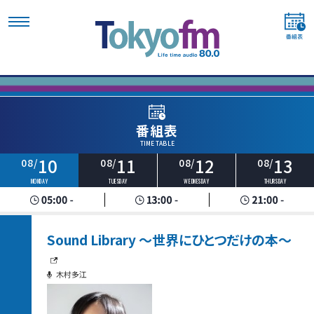
番組表
TIME TABLE
10
11
12
13
08/
08/
08/
08/
MONDAY
TUESDAY
WEDNESDAY
THURSDAY
Sound Library ～世界にひとつだけの本～
木村多江