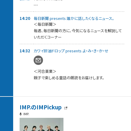
---
★毎日新聞 Presents 誰かに話したくなるニュース。
14:20
毎日新聞 presents 誰かに話したくなるニュース。
★よみきかせ
＜毎日新聞＞
にんじんとごぼうとだいこん（すずき出版）伊藤美紀
毎週、毎日新聞の方に、今気になるニュースを解説して
いただくコーナー
14:32
カワイ肝油ドロップ presents よ・み・き・か・せ
＜河合薬業＞
親子で楽しめる童話の朗読をお届けします。
IMP.のIMPickup
IMP.