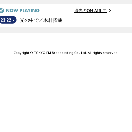
過去のON AIR 曲
23:22 -
光の中で／木村拓哉
Copyright © TOKYO FM Broadcasting Co., Ltd. All rights reserved.