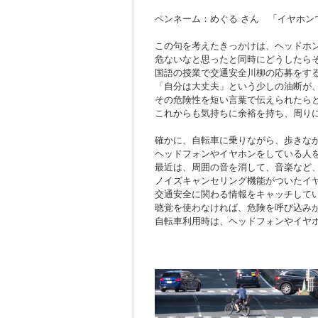
ペンネーム：めぐる さん 「イヤホン
この句を考えたきっかけは、ヘッドホ
危ないなと思ったと同時にどうしたら
国語の授業で交通安全川柳の応募をす
「自分は大丈夫」という少しの油断が
その危険性を短い言葉で伝えられたら
これからも気持ちに余裕を持ち、周り
確かに、自転車に乗りながら、歩きな
ヘッドフォンやイヤホンをしている人
最近は、周囲の音を消して、音楽など
ノイズキャンセリング機能がついたイ
交通安全に関わる情報をキャッチして
聴覚を使わなければ、危険を呼び込み
自転車利用時は、ヘッドフォンやイヤ