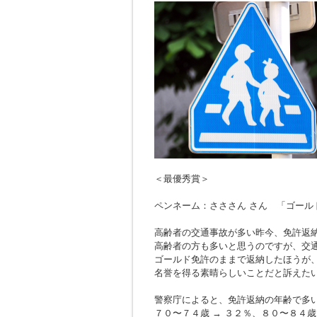
＜最優秀賞＞
ペンネーム：さささん さん 「ゴール
高齢者の交通事故が多い昨今、免許返
高齢者の方も多いと思うのですが、交
ゴールド免許のままで返納したほうが
名誉を得る素晴らしいことだと訴えた
警察庁によると、免許返納の年齢で多
７０〜７４歳 → ３２％、８０〜８４歳