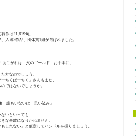
作は21,619句。
品、入選3作品、団体賞1組が選ばれました。
「あこがれは 父のゴールド お手本に」
きた方なのでしょう。
ぴーちくぱーちく」さんもまた、
るのではないでしょうか。
角 誰もいないは 思い込み」
。
いないといっても、
大きな事故になりかねません。
かもしれない」と仮定してハンドルを握りましょう。