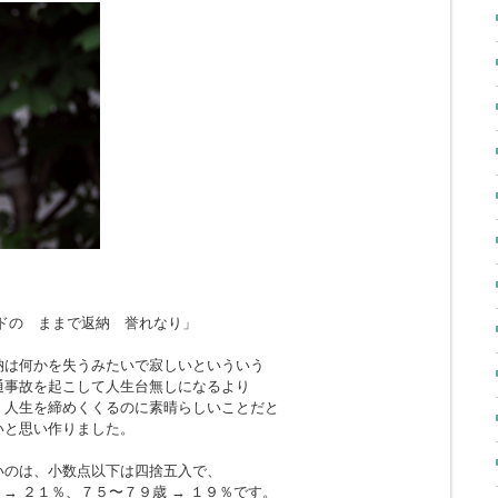
ドの ままで返納 誉れなり」
納は何かを失うみたいで寂しいといういう
通事故を起こして人生台無しになるより
、人生を締めくくるのに素晴らしいことだと
いと思い作りました。
いのは、小数点以下は四捨五入で、
 → ２１％、７５〜７９歳 → １９％です。