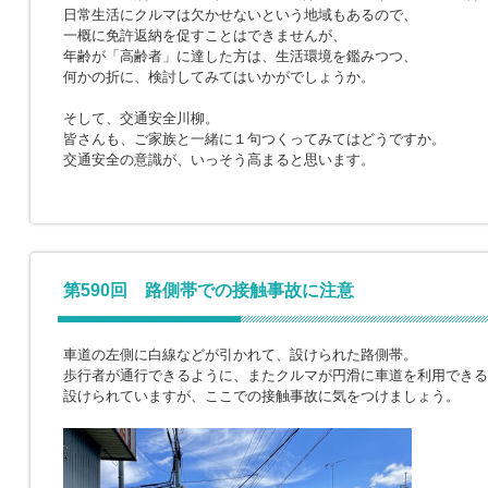
日常生活にクルマは欠かせないという地域もあるので、
一概に免許返納を促すことはできませんが、
年齢が「高齢者」に達した方は、生活環境を鑑みつつ、
何かの折に、検討してみてはいかがでしょうか。
そして、交通安全川柳。
皆さんも、ご家族と一緒に１句つくってみてはどうですか。
交通安全の意識が、いっそう高まると思います。
第590回 路側帯での接触事故に注意
車道の左側に白線などが引かれて、設けられた路側帯。
歩行者が通行できるように、またクルマが円滑に車道を利用できる
設けられていますが、ここでの接触事故に気をつけましょう。