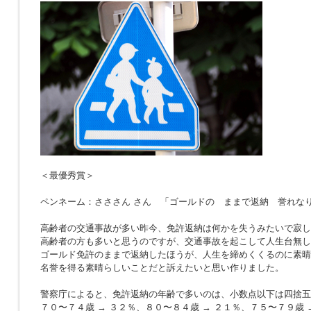
＜最優秀賞＞
ペンネーム：さささん さん 「ゴールドの ままで返納 誉れな
高齢者の交通事故が多い昨今、免許返納は何かを失うみたいで寂し
高齢者の方も多いと思うのですが、交通事故を起こして人生台無し
ゴールド免許のままで返納したほうが、人生を締めくくるのに素晴
名誉を得る素晴らしいことだと訴えたいと思い作りました。
警察庁によると、免許返納の年齢で多いのは、小数点以下は四捨五
７０〜７４歳 → ３２％、８０〜８４歳 → ２１％、７５〜７９歳 