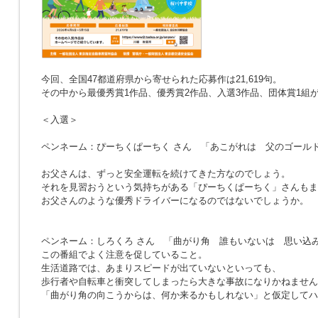
今回、全国47都道府県から寄せられた応募作は21,619句。
その中から最優秀賞1作品、優秀賞2作品、入選3作品、団体賞1組
＜入選＞
ペンネーム：ぴーちくぱーちく さん
「あこがれは 父のゴール
お父さんは、ずっと安全運転を続けてきた方なのでしょう。
それを見習おうという気持ちがある「ぴーちくぱーちく」さんもま
お父さんのような優秀ドライバーになるのではないでしょうか。
ペンネーム：しろくろ さん
「曲がり角 誰もいないは 思い込
この番組でよく注意を促していること。
生活道路では、あまりスピードが出ていないといっても、
歩行者や自転車と衝突してしまったら大きな事故になりかねません
「曲がり角の向こうからは、何か来るかもしれない」と仮定してハ