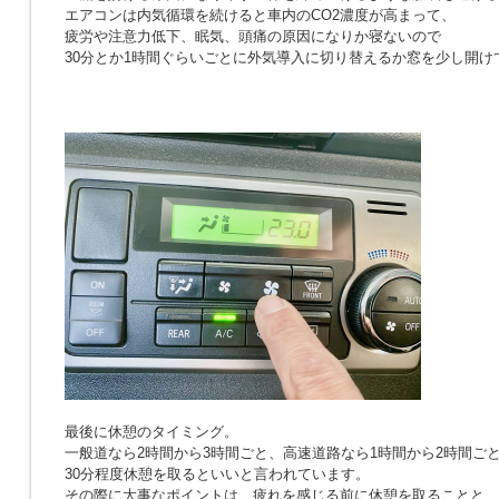
エアコンは内気循環を続けると車内のCO2濃度が高まって、
疲労や注意力低下、眠気、頭痛の原因になりか寝ないので
30分とか1時間ぐらいごとに外気導入に切り替えるか窓を少し開け
最後に休憩のタイミング。
一般道なら2時間から3時間ごと、高速道路なら1時間から2時間ご
30分程度休憩を取るといいと言われています。
その際に大事なポイントは、疲れを感じる前に休憩を取ることと