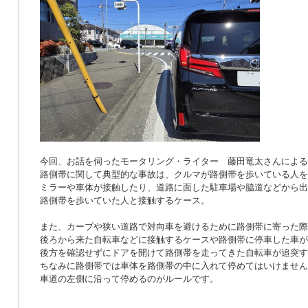
今回、お話を伺ったモータリング・ライター 藤田竜太さんによる
路側帯に関して典型的な事故は、クルマが路側帯を歩いている人を
ミラーや車体が接触したり、道路に面した駐車場や脇道などから出
路側帯を歩いていた人と接触するケース。
また、カーブや狭い道路で対向車を避けるために路側帯に寄った際
後ろから来た自転車などに接触するケースや路側帯に停車した車が
後方を確認せずにドアを開けて路側帯を走ってきた自転車が追突す
ちなみに路側帯では車体を路側帯の中に入れて停めてはいけません
車道の左側に沿って停めるのがルールです。