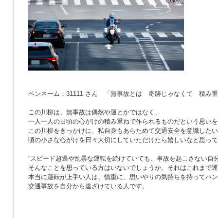
ペンネーム：31111 さん 「無事故とは 奇跡じゃなくて 積み
この川柳は、無事故は偶然や運とかではなく、
一人一人の日頃の心がけの積み重ねで作られるものだという思いを
この川柳をきっかけに、私自身もあらためて交通安全を意識したい
頃の小さな心がけを日々大切にしていただけたら嬉しいなと思って
“スピード超過や乱暴な運転を続けていても、事故を起こさない自分
そんなことを思っている方はいないでしょうか。それはこれまで運
本当に運転が上手い人は、慎重に、思いやりの気持ちを持ってハン
交通事故を自分から遠ざけている人です。