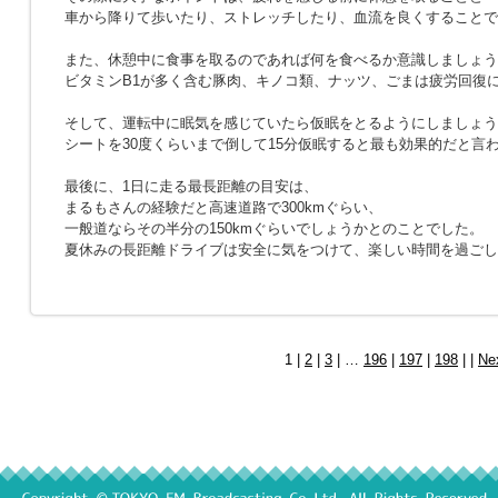
車から降りて歩いたり、ストレッチしたり、血流を良くすることで
また、休憩中に食事を取るのであれば何を食べるか意識しましょう
ビタミンB1が多く含む豚肉、キノコ類、ナッツ、ごまは疲労回復
そして、運転中に眠気を感じていたら仮眠をとるようにしましょう
シートを30度くらいまで倒して15分仮眠すると最も効果的だと言
最後に、1日に走る最長距離の目安は、
まるもさんの経験だと高速道路で300kmぐらい、
一般道ならその半分の150kmぐらいでしょうかとのことでした。
夏休みの長距離ドライブは安全に気をつけて、楽しい時間を過ごし
1 |
2
|
3
| …
196
|
197
|
198
| |
Ne