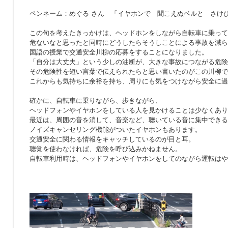
ペンネーム：めぐる さん 「イヤホンで 聞こえぬベルと さけ
この句を考えたきっかけは、ヘッドホンをしながら自転車に乗って
危ないなと思ったと同時にどうしたらそうしことによる事故を減ら
国語の授業で交通安全川柳の応募をすることになりました。
「自分は大丈夫」という少しの油断が、大きな事故につながる危険
その危険性を短い言葉で伝えられたらと思い書いたのがこの川柳で
これからも気持ちに余裕を持ち、周りにも気をつけながら安全に過
確かに、自転車に乗りながら、歩きながら、
ヘッドフォンやイヤホンをしている人を見かけることは少なくあり
最近は、周囲の音を消して、音楽など、聴いている音に集中できる
ノイズキャンセリング機能がついたイヤホンもあります。
交通安全に関わる情報をキャッチしているのが目と耳。
聴覚を使わなければ、危険を呼び込みかねません。
自転車利用時は、ヘッドフォンやイヤホンをしてのながら運転はや