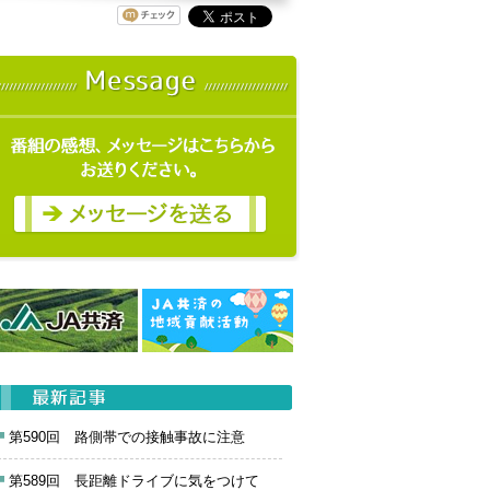
第590回 路側帯での接触事故に注意
第589回 長距離ドライブに気をつけて