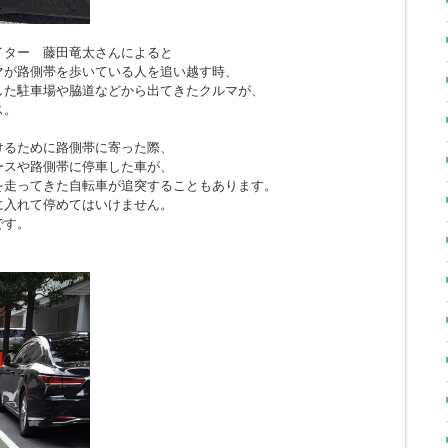
イター 藤田竜太さんによると
マが路側帯を歩いている人を追い越す時、
した駐車場や脇道などから出てきたクルマが、
ス。
けるために路側帯に寄った際、
ースや路側帯に停車した車が、
を走ってきた自転車が追突することもあります。
に入れて停めてはいけません。
です。