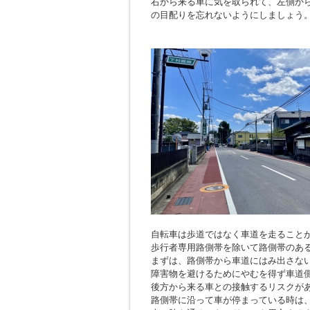
右から来る車に気を取られて、左側か
の目配りを忘れないようにしましょう
自転車は歩道ではなく車道を走ること
歩行者専用路側帯を除いて路側帯のあ
まずは、路側帯から車道にはみ出さな
障害物を避けるためにやむを得ず車道
後方から来る車との接触するリスクが
路側帯に沿って車が停まっている時は