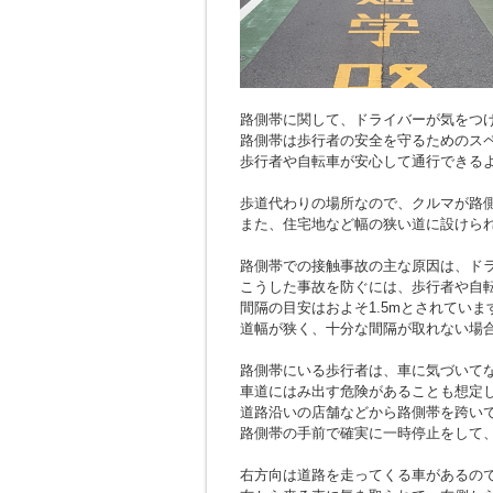
路側帯に関して、ドライバーが気をつ
路側帯は歩行者の安全を守るためのス
歩行者や自転車が安心して通行できる
歩道代わりの場所なので、クルマが路
また、住宅地など幅の狭い道に設けら
路側帯での接触事故の主な原因は、ド
こうした事故を防ぐには、歩行者や自
間隔の目安はおよそ1.5mとされていま
道幅が狭く、十分な間隔が取れない場
路側帯にいる歩行者は、車に気づいて
車道にはみ出す危険があることも想定
道路沿いの店舗などから路側帯を跨い
路側帯の手前で確実に一時停止をして
右方向は道路を走ってくる車があるの