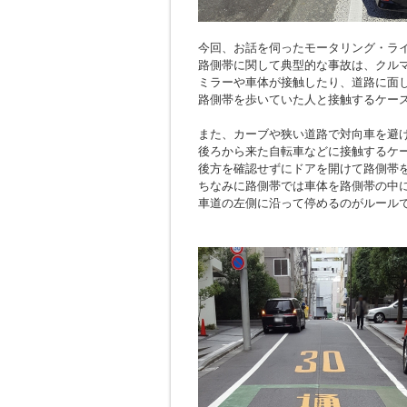
今回、お話を伺ったモータリング・ラ
路側帯に関して典型的な事故は、クル
ミラーや車体が接触したり、道路に面
路側帯を歩いていた人と接触するケー
また、カーブや狭い道路で対向車を避
後ろから来た自転車などに接触するケ
後方を確認せずにドアを開けて路側帯
ちなみに路側帯では車体を路側帯の中
車道の左側に沿って停めるのがルール