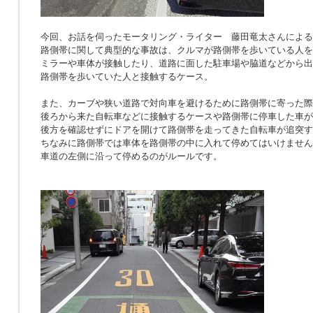
今回、お話を伺ったモータリング・ライター 藤田竜太さんによる
路側帯に関して典型的な事故は、クルマが路側帯を歩いている人を
ミラーや車体が接触したり、道路に面した駐車場や脇道などから出
路側帯を歩いていた人と接触するケース。
また、カーブや狭い道路で対向車を避けるために路側帯に寄った際
後ろから来た自転車などに接触するケースや路側帯に停車した車が
後方を確認せずにドアを開けて路側帯を走ってきた自転車が追突す
ちなみに路側帯では車体を路側帯の中に入れて停めてはいけません
車道の左側に沿って停めるのがルールです。