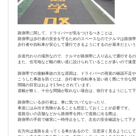
路側帯に関して、ドライバーが気をつけるべきことは、
路側帯は歩行者の安全を守るためのスペースなのでクルマは路側帯
歩行者や自転車が安心して通行できるようにするのが基本だという
歩道代わりの場所なので、クルマが路側帯に入り込んで通行するの
また、住宅地など幅の狭い道に設けられていることが多いので速度
路側帯での接触事故の主な原因は、ドライバーの視覚の確認不足や
こうした事故を防ぐには、歩行者や自転車を追い抜く際に十分な間
間隔の目安はおよそ1.5mとされています。
道幅が狭く、十分な間隔が取れない場合は、徐行するようにして下
路側帯にいる歩行者は、車に気づいてなかったり、
車道にはみ出す危険があることも想定しておくことが必要です。
道路沿いの店舗などから路側帯を跨いで道路に出る際は、
路側帯の手前で確実に一時停止をして、左右の安全確認をして下さ
右方向は道路を走ってくる車があるので、注意深く見るようにして