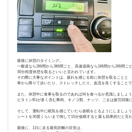
最後に休憩のタイミング。
一般道なら2時間から3時間ごと、高速道路なら1時間から2時間ご
30分程度休憩を取るといいと言われています。
その際に大事なポイントは、疲れを感じる前に休憩を取ることと
車から降りて歩いたり、ストレッチしたり、血流を良くすることで
また、休憩中に食事を取るのであれば何を食べるか意識しましょう
ビタミンB1が多く含む豚肉、キノコ類、ナッツ、ごまは疲労回復
そして、運転中に眠気を感じていたら仮眠をとるようにしましょう
シートを30度くらいまで倒して15分仮眠すると最も効果的だと言
最後に、1日に走る最長距離の目安は、