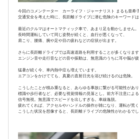
今回のコメンテーター カーライフ・ジャーナリスト まるも亜希
交通安全を考えた時に、長距離ドライブに潜む危険のキーワードは
最近のクルマはオートマティック車で、あまり足を動かしません。
長時間運転していて同じ姿勢が続くと、血行が悪くなって、
肩こり、腰痛、腕や足や目の疲れなどの症状が出ます。
さらに長距離ドライブでは高速道路を利用することが多くなります
エンジン音や走行音などの音や振動は、無意識のうちに耳や脳が疲
猛暑が続く今、車内熱中症も増えています。
エアコンをかけてても、真夏の直射日光を浴び続けるのは危険。
こうしたことが積み重なると、あらゆる事故に繋がる可能性があり
標識や歩行者など、必要な視覚情報の見落とし。前方不注意による
信号無視。無意識でスピードを出しすぎる。車線逸脱。
疲れてくれば、アクセルやハンドルの操作が雑になり、運転が荒く
こうした状況を想像すると、長距離ドライブの危険性がわかるでし