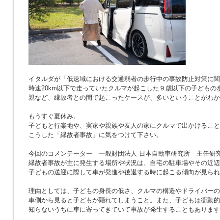
イタルダが「低速域における交通弱者の歩行中の事故防止対策に関
時速20km以下で走っていたクルマが起こした９歳以下の子どもの
親など、縁故者との間で起こったケースが、多いということがわか
もうすぐ夏休み。
子どもと行楽地や、実家や親族や友人の家にクルマで出かけること
こうした「縁故者事故」に気をつけて下さい。
今回のコメンテーター 一般財団法人 日本自動車研究所 主任研究
縁故者事故が主に発生する場所や状況は、自宅の駐車場やその近辺
子どもの送迎に際して車が発進や後退する時に起こる傾向が見られ
理由としては、子どもの身長の低さ、クルマの構造やドライバーの
車側から見ると子どもが隠れてしまうこと。また、子どもは衝動的
知らないうちに車に寄ってきていて事故が発生することもあります