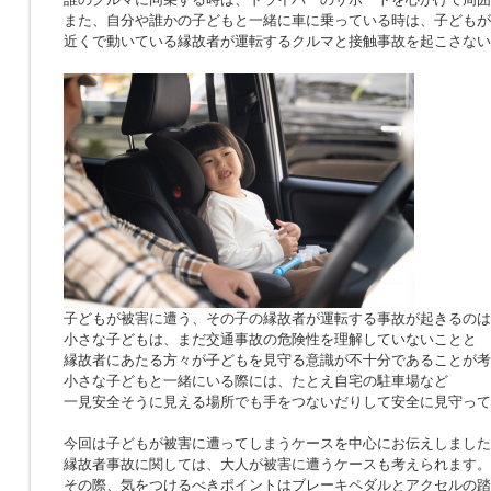
また、自分や誰かの子どもと一緒に車に乗っている時は、子どもが
近くで動いている縁故者が運転するクルマと接触事故を起こさない
子どもが被害に遭う、その子の縁故者が運転する事故が起きるのは
小さな子どもは、まだ交通事故の危険性を理解していないことと
縁故者にあたる方々が子どもを見守る意識が不十分であることが考
小さな子どもと一緒にいる際には、たとえ自宅の駐車場など
一見安全そうに見える場所でも手をつないだりして安全に見守って
今回は子どもが被害に遭ってしまうケースを中心にお伝えしました
縁故者事故に関しては、大人が被害に遭うケースも考えられます。
その際、気をつけるべきポイントはブレーキペダルとアクセルの踏