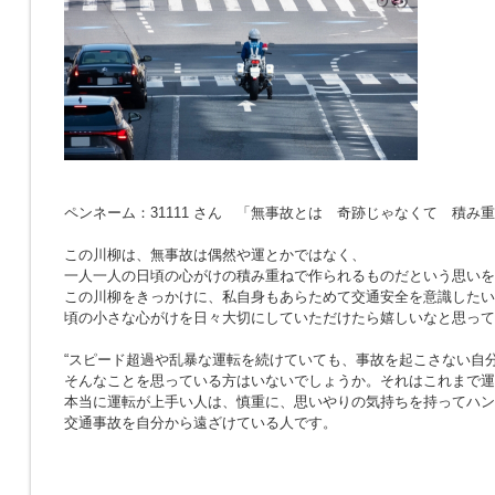
ペンネーム：31111 さん 「無事故とは 奇跡じゃなくて 積み
この川柳は、無事故は偶然や運とかではなく、
一人一人の日頃の心がけの積み重ねで作られるものだという思いを
この川柳をきっかけに、私自身もあらためて交通安全を意識したい
頃の小さな心がけを日々大切にしていただけたら嬉しいなと思って
“スピード超過や乱暴な運転を続けていても、事故を起こさない自分
そんなことを思っている方はいないでしょうか。それはこれまで運
本当に運転が上手い人は、慎重に、思いやりの気持ちを持ってハン
交通事故を自分から遠ざけている人です。