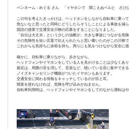
ペンネーム：めぐる さん 「イヤホンで 聞こえぬベルと さけ
この句を考えたきっかけは、ヘッドホンをしながら自転車に乗って
危ないなと思ったと同時にどうしたらそうしことによる事故を減ら
国語の授業で交通安全川柳の応募をすることになりました。
「自分は大丈夫」という少しの油断が、大きな事故につながる危険
その危険性を短い言葉で伝えられたらと思い書いたのがこの川柳で
これからも気持ちに余裕を持ち、周りにも気をつけながら安全に過
確かに、自転車に乗りながら、歩きながら、
ヘッドフォンやイヤホンをしている人を見かけることは少なくあり
最近は、周囲の音を消して、音楽など、聴いている音に集中できる
ノイズキャンセリング機能がついたイヤホンもあります。
交通安全に関わる情報をキャッチしているのが目と耳。
聴覚を使わなければ、危険を呼び込みかねません。
自転車利用時は、ヘッドフォンやイヤホンをしてのながら運転はや