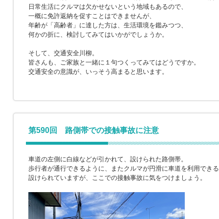
日常生活にクルマは欠かせないという地域もあるので、
一概に免許返納を促すことはできませんが、
年齢が「高齢者」に達した方は、生活環境を鑑みつつ、
何かの折に、検討してみてはいかがでしょうか。
そして、交通安全川柳。
皆さんも、ご家族と一緒に１句つくってみてはどうですか。
交通安全の意識が、いっそう高まると思います。
第590回 路側帯での接触事故に注意
車道の左側に白線などが引かれて、設けられた路側帯。
歩行者が通行できるように、またクルマが円滑に車道を利用できる
設けられていますが、ここでの接触事故に気をつけましょう。