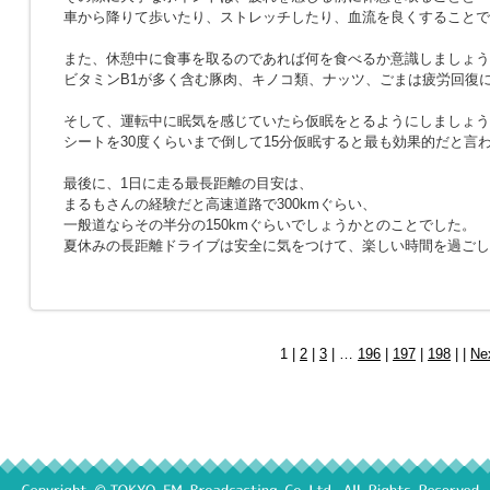
車から降りて歩いたり、ストレッチしたり、血流を良くすることで
また、休憩中に食事を取るのであれば何を食べるか意識しましょう
ビタミンB1が多く含む豚肉、キノコ類、ナッツ、ごまは疲労回復
そして、運転中に眠気を感じていたら仮眠をとるようにしましょう
シートを30度くらいまで倒して15分仮眠すると最も効果的だと言
最後に、1日に走る最長距離の目安は、
まるもさんの経験だと高速道路で300kmぐらい、
一般道ならその半分の150kmぐらいでしょうかとのことでした。
夏休みの長距離ドライブは安全に気をつけて、楽しい時間を過ごし
1 |
2
|
3
| …
196
|
197
|
198
| |
Ne