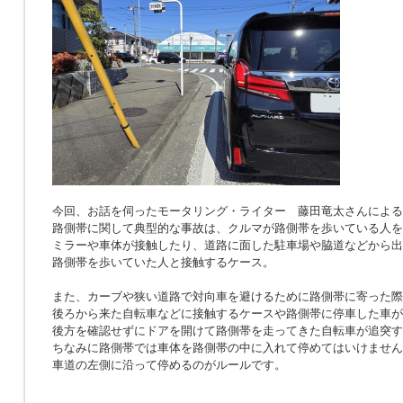
今回、お話を伺ったモータリング・ライター 藤田竜太さんによる
路側帯に関して典型的な事故は、クルマが路側帯を歩いている人を
ミラーや車体が接触したり、道路に面した駐車場や脇道などから出
路側帯を歩いていた人と接触するケース。
また、カーブや狭い道路で対向車を避けるために路側帯に寄った際
後ろから来た自転車などに接触するケースや路側帯に停車した車が
後方を確認せずにドアを開けて路側帯を走ってきた自転車が追突す
ちなみに路側帯では車体を路側帯の中に入れて停めてはいけません
車道の左側に沿って停めるのがルールです。