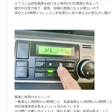
エアコンは内気循環を続けると車内のCO2濃度が高まって、
疲労や注意力低下、眠気、頭痛の原因になりか寝ないので
30分とか1時間ぐらいごとに外気導入に切り替えるか窓を少し開け
最後に休憩のタイミング。
一般道なら2時間から3時間ごと、高速道路なら1時間から2時間ご
30分程度休憩を取るといいと言われています。
その際に大事なポイントは、疲れを感じる前に休憩を取ることと