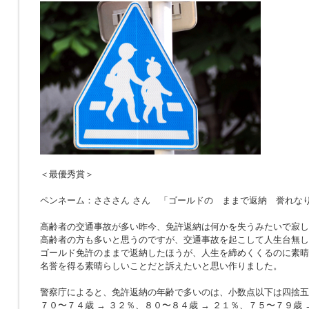
＜最優秀賞＞
ペンネーム：さささん さん 「ゴールドの ままで返納 誉れな
高齢者の交通事故が多い昨今、免許返納は何かを失うみたいで寂し
高齢者の方も多いと思うのですが、交通事故を起こして人生台無し
ゴールド免許のままで返納したほうが、人生を締めくくるのに素晴
名誉を得る素晴らしいことだと訴えたいと思い作りました。
警察庁によると、免許返納の年齢で多いのは、小数点以下は四捨五
７０〜７４歳 → ３２％、８０〜８４歳 → ２１％、７５〜７９歳 