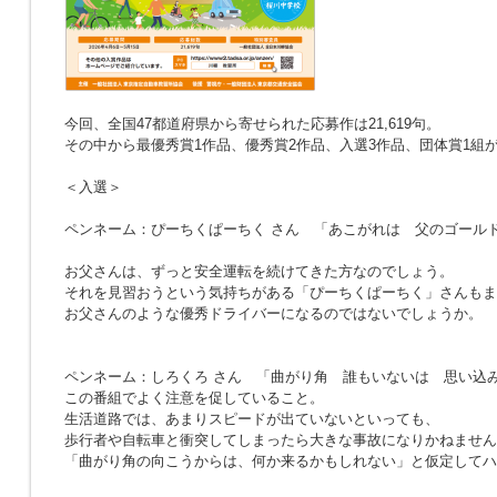
今回、全国47都道府県から寄せられた応募作は21,619句。
その中から最優秀賞1作品、優秀賞2作品、入選3作品、団体賞1組
＜入選＞
ペンネーム：ぴーちくぱーちく さん
「あこがれは 父のゴール
お父さんは、ずっと安全運転を続けてきた方なのでしょう。
それを見習おうという気持ちがある「ぴーちくぱーちく」さんもま
お父さんのような優秀ドライバーになるのではないでしょうか。
ペンネーム：しろくろ さん
「曲がり角 誰もいないは 思い込
この番組でよく注意を促していること。
生活道路では、あまりスピードが出ていないといっても、
歩行者や自転車と衝突してしまったら大きな事故になりかねません
「曲がり角の向こうからは、何か来るかもしれない」と仮定してハ